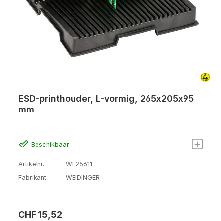
ESD-printhouder, L-vormig, 265x205x95
mm
Beschikbaar
Artikelnr.
WL25611
Fabrikant
WEIDINGER
Normale prijs:
CHF 15,52