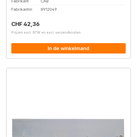
Fabrikant
CAB
Fabrikantnr.
8912049
Normale prijs:
CHF 42,36
Prijzen excl. BTW en excl. verzendkosten
In de winkelmand