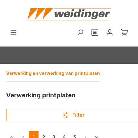
hoofdinhoud
Je hebt 0 items o
Wink
Verwerking en verwerking van printplaten
Verwerking printplaten
Filter
Pagina
Pagina
Pagina
Pagina
Pagina
1
2
3
4
5