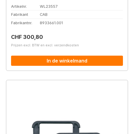
Artikelnr.
WL23557
Fabrikant
CAB
Fabrikantnr.
8933661.001
Normale prijs:
CHF 300,80
Prijzen excl. BTW en excl. verzendkosten
In de winkelmand