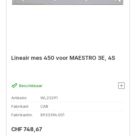
Lineair mes 450 voor MAESTRO 3E, 4S
Beschikbaar
Artikelnr.
WL23291
Fabrikant
CAB
Fabrikantnr.
8933394.001
Normale prijs:
CHF 748,67