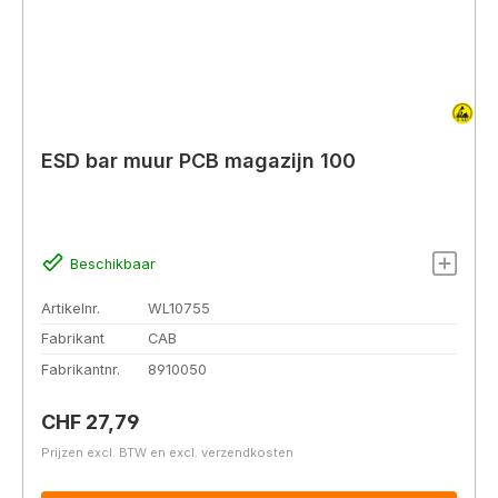
ESD bar muur PCB magazijn 100
Beschikbaar
Artikelnr.
WL10755
Fabrikant
CAB
Fabrikantnr.
8910050
Normale prijs:
CHF 27,79
Prijzen excl. BTW en excl. verzendkosten