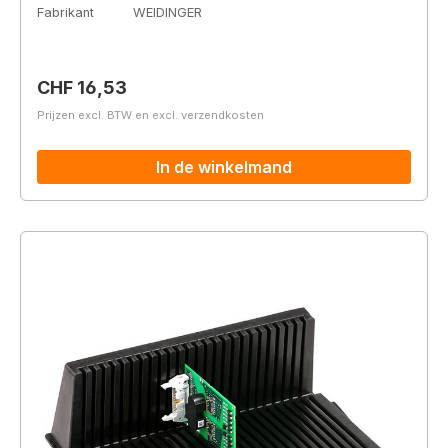
Fabrikant
WEIDINGER
Normale prijs:
CHF 16,53
Prijzen excl. BTW en excl. verzendkosten
In de winkelmand