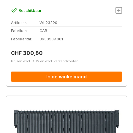
Beschikbaar
Artikelnr.
WL23290
Fabrikant
CAB
Fabrikantnr.
8930509.001
Normale prijs:
CHF 300,80
Prijzen excl. BTW en excl. verzendkosten
In de winkelmand