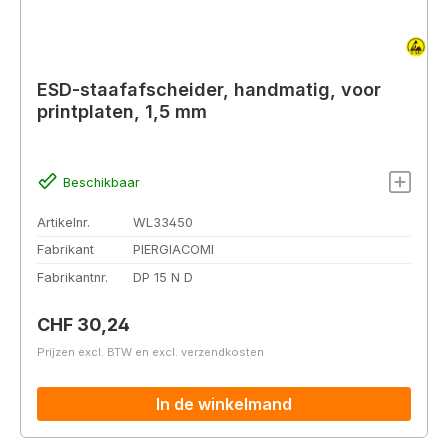
ESD-staafafscheider, handmatig, voor
printplaten, 1,5 mm
Beschikbaar
Artikelnr.
WL33450
Fabrikant
PIERGIACOMI
Fabrikantnr.
DP 15 N D
Normale prijs:
CHF 30,24
Prijzen excl. BTW en excl. verzendkosten
In de winkelmand