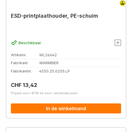
ESD-printplaathouder, PE-schuim
Beschikbaar
Artikelnr.
WL26642
Fabrikant
WARMBIER
Fabrikantnr.
4550.25.0255.LP
Normale prijs:
CHF 13,42
Prijzen excl. BTW en excl. verzendkosten
In de winkelmand