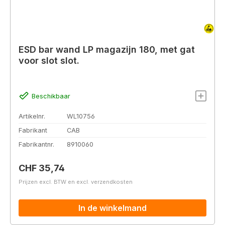
ESD bar wand LP magazijn 180, met gat
voor slot slot.
Beschikbaar
Artikelnr.
WL10756
Fabrikant
CAB
Fabrikantnr.
8910060
Normale prijs:
CHF 35,74
Prijzen excl. BTW en excl. verzendkosten
In de winkelmand