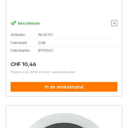
Beschikbaar
Artikelnr.
WL10761
Fabrikant
CAB
Fabrikantnr.
8910547
Normale prijs:
CHF 10,46
Prijzen excl. BTW en excl. verzendkosten
In de winkelmand