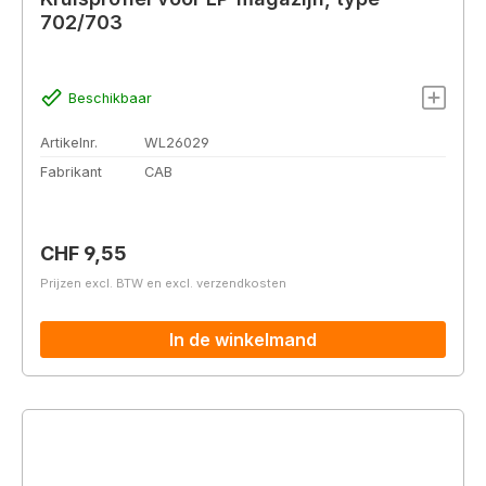
702/703
Beschikbaar
Artikelnr.
WL26029
Fabrikant
CAB
Normale prijs:
CHF 9,55
Prijzen excl. BTW en excl. verzendkosten
In de winkelmand