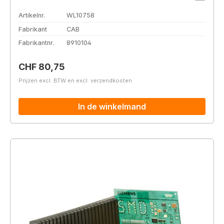
Artikelnr.
WL10758
Fabrikant
CAB
Fabrikantnr.
8910104
Normale prijs:
CHF 80,75
Prijzen excl. BTW en excl. verzendkosten
In de winkelmand