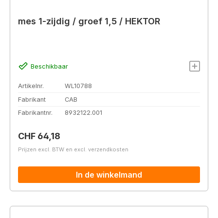
mes 1-zijdig / groef 1,5 / HEKTOR
Beschikbaar
Artikelnr.
WL10788
Fabrikant
CAB
Fabrikantnr.
8932122.001
Normale prijs:
CHF 64,18
Prijzen excl. BTW en excl. verzendkosten
In de winkelmand