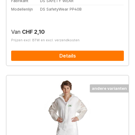
Fabrikant
DS SAFETY WEAR
Modellenlijn
DS SafetyWear PP40B
Normale prijs:
Van
CHF 2,10
Prijzen excl. BTW en excl. verzendkosten
Details
andere varianten