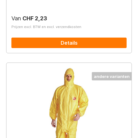
Normale prijs:
Van
CHF 2,23
Prijzen excl. BTW en excl. verzendkosten
Details
andere varianten