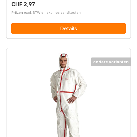
Normale prijs:
CHF 2,97
Prijzen excl. BTW en excl. verzendkosten
Details
andere varianten