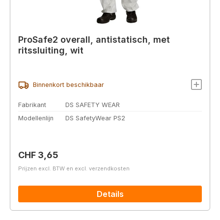
ProSafe2 overall, antistatisch, met
ritssluiting, wit
Binnenkort beschikbaar
Fabrikant
DS SAFETY WEAR
Modellenlijn
DS SafetyWear PS2
Normale prijs:
CHF 3,65
Prijzen excl. BTW en excl. verzendkosten
Details