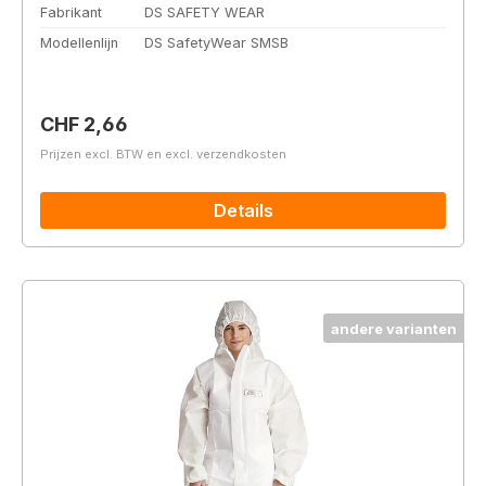
Fabrikant
DS SAFETY WEAR
Modellenlijn
DS SafetyWear SMSB
Normale prijs:
CHF 2,66
Prijzen excl. BTW en excl. verzendkosten
Details
andere varianten