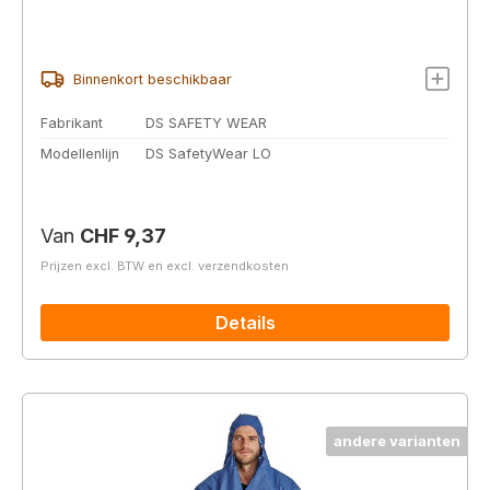
Binnenkort beschikbaar
Fabrikant
DS SAFETY WEAR
Modellenlijn
DS SafetyWear LO
Normale prijs:
Van
CHF 9,37
Prijzen excl. BTW en excl. verzendkosten
Details
andere varianten