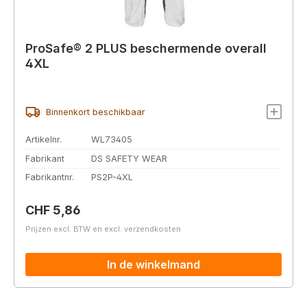
ProSafe® 2 PLUS beschermende overall
4XL
Binnenkort beschikbaar
Artikelnr.
WL73405
Fabrikant
DS SAFETY WEAR
Fabrikantnr.
PS2P-4XL
Normale prijs:
CHF 5,86
Prijzen excl. BTW en excl. verzendkosten
In de winkelmand