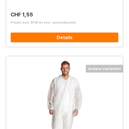
Normale prijs:
CHF 1,55
Prijzen excl. BTW en excl. verzendkosten
Details
andere varianten