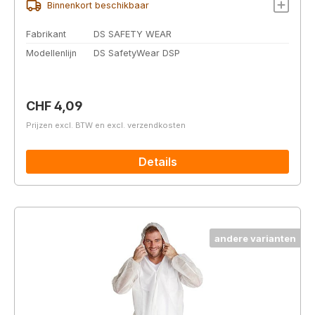
Binnenkort beschikbaar
Fabrikant
DS SAFETY WEAR
Modellenlijn
DS SafetyWear DSP
Normale prijs:
CHF 4,09
Prijzen excl. BTW en excl. verzendkosten
Details
andere varianten