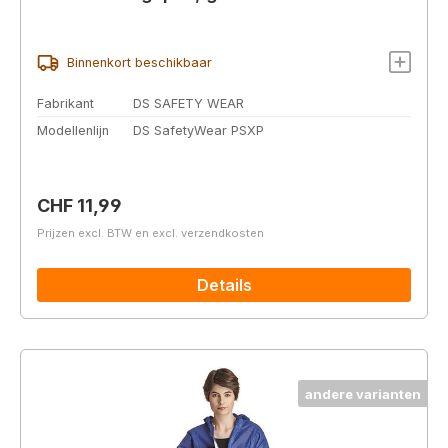
Binnenkort beschikbaar
Fabrikant
DS SAFETY WEAR
Modellenlijn
DS SafetyWear PSXP
Normale prijs:
CHF 11,99
Prijzen excl. BTW en excl. verzendkosten
Details
andere varianten