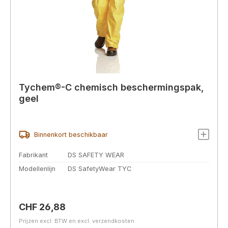
Tychem®-C chemisch beschermingspak,
geel
Binnenkort beschikbaar
Fabrikant
DS SAFETY WEAR
Modellenlijn
DS SafetyWear TYC
Normale prijs:
CHF 26,88
Prijzen excl. BTW en excl. verzendkosten