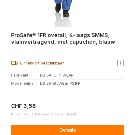
ProSafe® 1FR overall, 4-laags SMMS,
vlamvertragend, met capuchon, blauw
Binnenkort beschikbaar
Fabrikant
DS SAFETY WEAR
Modellenlijn
DS SafetyWear PS1FR
Normale prijs:
CHF 3,58
Prijzen excl. BTW en excl. verzendkosten
Details