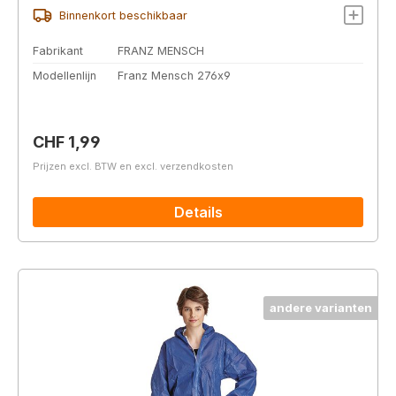
Binnenkort beschikbaar
Fabrikant
FRANZ MENSCH
Modellenlijn
Franz Mensch 276x9
Normale prijs:
CHF 1,99
Prijzen excl. BTW en excl. verzendkosten
Details
andere varianten