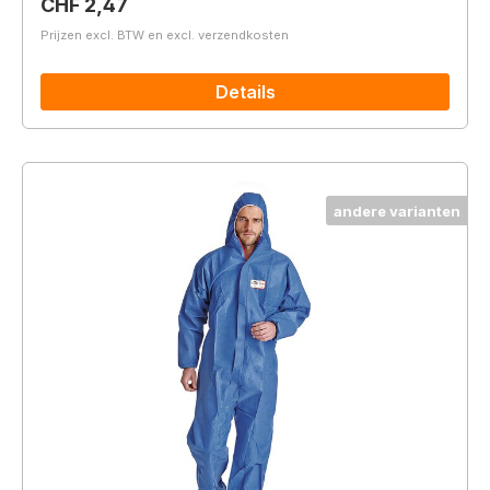
Normale prijs:
CHF 2,47
Prijzen excl. BTW en excl. verzendkosten
Details
andere varianten