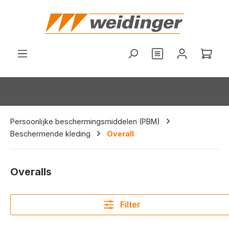
hoofdinhoud
Je hebt 0 items o
Wink
Persoonlijke beschermingsmiddelen (PBM)
Beschermende kleding
Overall
Overalls
Filter