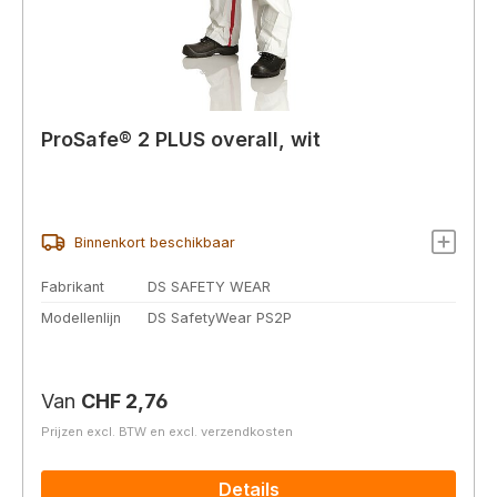
ProSafe® 2 PLUS overall, wit
Binnenkort beschikbaar
Fabrikant
DS SAFETY WEAR
Modellenlijn
DS SafetyWear PS2P
Normale prijs:
Van
CHF 2,76
Prijzen excl. BTW en excl. verzendkosten
Details