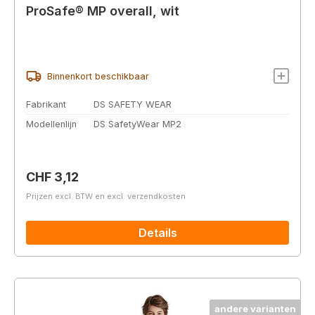
ProSafe® MP overall, wit
Binnenkort beschikbaar
Fabrikant
DS SAFETY WEAR
Modellenlijn
DS SafetyWear MP2
Normale prijs:
CHF 3,12
Prijzen excl. BTW en excl. verzendkosten
Details
andere varianten