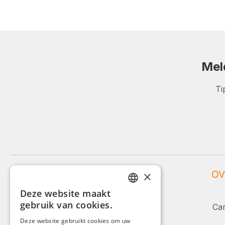
Mel
Ti
WEIDINGER SERVICE
OV
×
Deze website maakt
Service en advies:
GERMAN
gebruik van cookies.
Car
ENGLISH
+49 (0)8142 / 4289 - 300
Deze website gebruikt cookies om uw