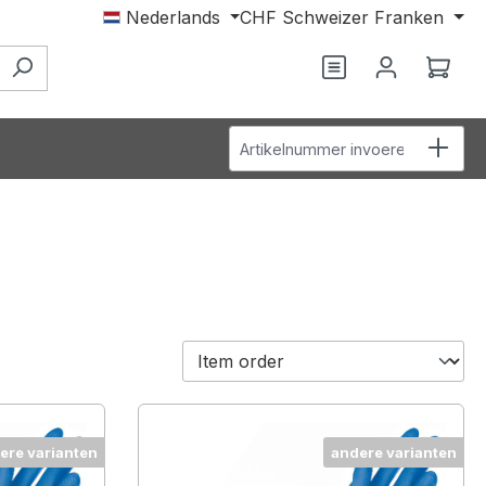
Nederlands
CHF
Schweizer Franken
Wink
Artikelnummer invoeren
ere varianten
andere varianten