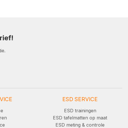
ief!
ie.
VICE
ESD SERVICE
ce
ESD trainingen
ren
ESD tafelmatten op maat
ice
ESD meting & controle