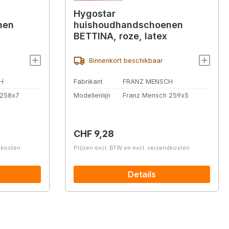
Hygostar
nen
huishoudhandschoenen
BETTINA, roze, latex
Binnenkort beschikbaar
H
Fabrikant
FRANZ MENSCH
 258x7
Modellenlijn
Franz Mensch 259x5
Normale prijs:
CHF 9,28
ndkosten
Prijzen excl. BTW en excl. verzendkosten
Details