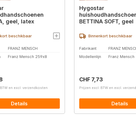
ar
Hygostar
udhandschoenen
huishoudhandschoe
, geel, latex
BETTINA SOFT, geel
kort beschikbaar
Binnenkort beschikbaar
FRANZ MENSCH
Fabrikant
FRANZ MENSC
n
Franz Mensch 259x8
Modellenlijn
Franz Mensch
prijs:
Normale prijs:
8
CHF 7,73
. BTW en excl. verzendkosten
Prijzen excl. BTW en excl. verze
Details
Details