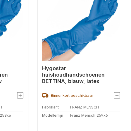
Hygostar
nen
huishoudhandschoenen
w
BETTINA, blauw, latex
Binnenkort beschikbaar
H
Fabrikant
FRANZ MENSCH
 258x6
Modellenlijn
Franz Mensch 259x6