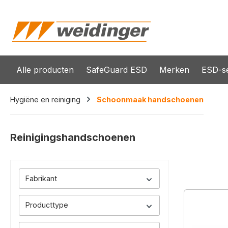
oekopdracht
Ga naar de hoofdnavigatie
Alle producten
SafeGuard ESD
Merken
ESD-se
Hygiëne en reiniging
Schoonmaak handschoenen
Reinigingshandschoenen
Fabrikant
Producttype