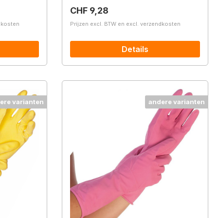
Normale prijs:
CHF 9,28
ndkosten
Prijzen excl. BTW en excl. verzendkosten
Details
ere varianten
andere varianten