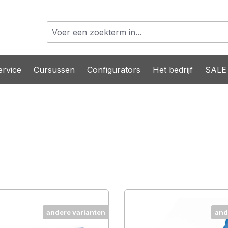
rvice
Cursussen
Configurators
Het bedrijf
SALE
andere varianten
and