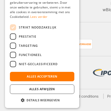
Ma-Vr, 08:00 - 16:00
gebruikerservaring te verbeteren. Door
FRENCH
onze website te gebruiken, stemt u in met
wBlo
ITALIAN
alle cookies in overeenstemming met ons
Of via ons contactformulier.
Cookiebeleid.
Lees verder
DUTCH
STRIKT NOODZAKELIJK
POLISH
Betaalmethoden
PRESTATIE
TARGETING
FUNCTIONEEL
NIET-GECLASSIFICEERD
ALLES ACCEPTEREN
ALLES AFWIJZEN
Legal notice
General terms and conditions
Pr
DETAILS WEERGEVEN
Shipping and payment