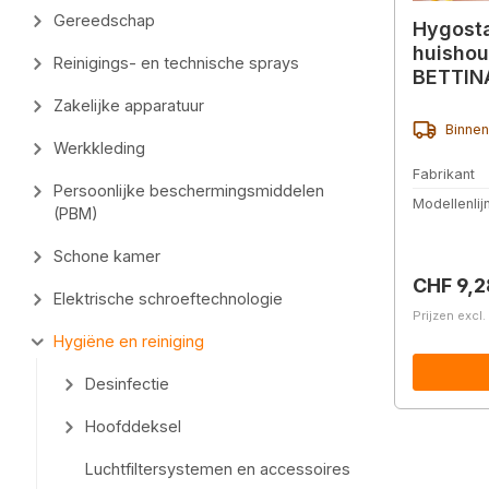
Gereedschap
Hygost
huisho
Reinigings- en technische sprays
BETTINA
Zakelijke apparatuur
Binnen
Werkkleding
Fabrikant
Persoonlijke beschermingsmiddelen
Modellenlij
(PBM)
Schone kamer
Normale 
CHF 9,2
Elektrische schroeftechnologie
Prijzen excl
Hygiëne en reiniging
Desinfectie
Hoofddeksel
Luchtfiltersystemen en accessoires