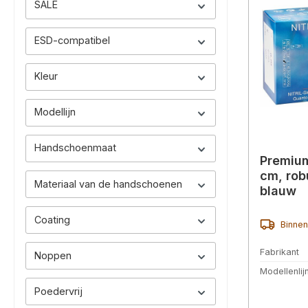
SALE
ESD-compatibel
Kleur
Modellijn
Handschoenmaat
Premium
cm, rob
Materiaal van de handschoenen
blauw
Coating
Binnen
Fabrikant
Noppen
Modellenlij
Poedervrij