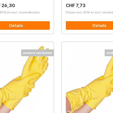
prijs:
Normale prijs:
 26,30
CHF 7,73
. BTW en excl. verzendkosten
Prijzen excl. BTW en excl. verze
Details
Details
andere varianten
and