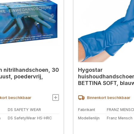
 nitrilhandschoen, 30
Hygostar
uust, poedervrij,
huishoudhandschoe
BETTINA SOFT, blau
kort beschikbaar
Binnenkort beschikbaar
DS SAFETY WEAR
Fabrikant
FRANZ MENSC
n
DS SafetyWear HS-HRC
Modellenlijn
Franz Mensch