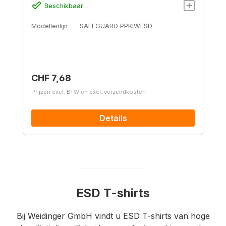
Beschikbaar
Modellenlijn
SAFEGUARD PPKIWESD
Normale prijs:
CHF 7,68
Prijzen excl. BTW en excl. verzendkosten
Details
ESD T-shirts
Bij Weidinger GmbH vindt u ESD T-shirts van hoge