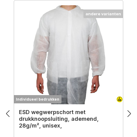
Productgalerij overslaan
andere varianten
S
Individueel bedrukken
I
ESD wegwerpschort met
drukknoopsluiting, ademend,
28g/m², unisex,