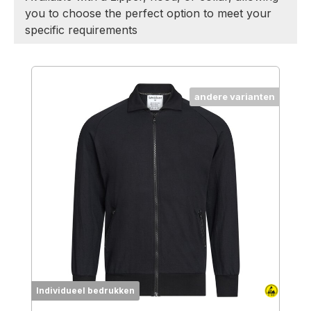
you to choose the perfect option to meet your
specific requirements
Productgalerij overslaan
andere varianten
Individueel bedrukken
I