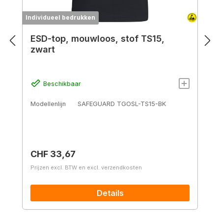
Individueel bedrukken
I
ESD-top, mouwloos, stof TS15,
zwart
Beschikbaar
Modellenlijn
SAFEGUARD TGOSL-TS15-BK
Normale prijs:
CHF 33,67
Prijzen excl. BTW en excl. verzendkosten
Details