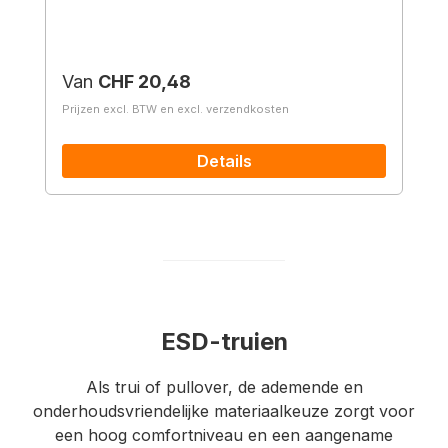
Normale prijs:
Van
CHF 20,48
Prijzen excl. BTW en excl. verzendkosten
Details
ESD-truien
Als trui of pullover, de ademende en
onderhoudsvriendelijke materiaalkeuze zorgt voor
een hoog comfortniveau en een aangename