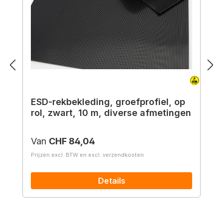
I
ESD-rekbekleding, groefprofiel, op
rol, zwart, 10 m, diverse afmetingen
Normale prijs:
Van
CHF 84,04
Prijzen excl. BTW en excl. verzendkosten
Details