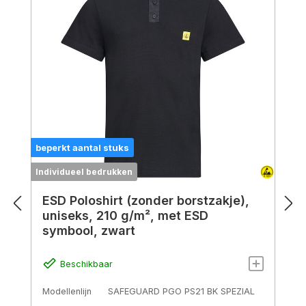
beperkt aantal stuks
Individueel bedrukken
I
ESD Poloshirt (zonder borstzakje),
uniseks, 210 g/m², met ESD
symbool, zwart
Beschikbaar
Modellenlijn
SAFEGUARD PGO PS21 BK SPEZIAL