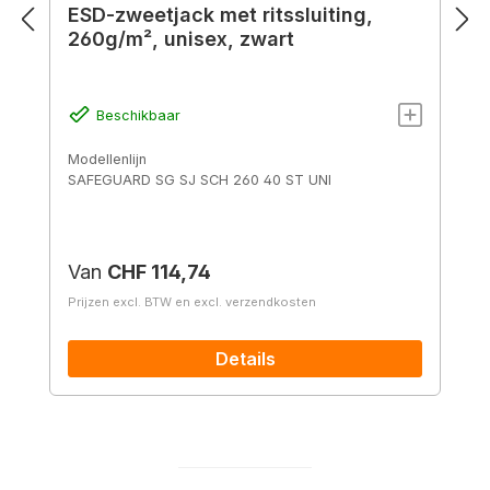
ESD-zweetjack met ritssluiting,
260g/m², unisex, zwart
Beschikbaar
Modellenlijn
SAFEGUARD SG SJ SCH 260 40 ST UNI
Normale prijs:
Van
CHF 114,74
Prijzen excl. BTW en excl. verzendkosten
Details