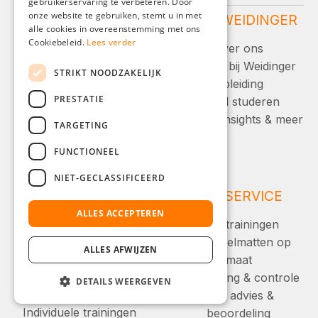
gebruikerservaring te verbeteren. Door
FRENCH
onze website te gebruiken, stemt u in met
WEIDINGER
OVER WEIDINGER
ITALIAN
alle cookies in overeenstemming met ons
SERVICE
Cookiebeleid.
Lees verder
Over ons
DUTCH
Service en advies:
Carrière bij Weidinger
STRIKT NOODZAKELIJK
POLISH
Opleiding
+49 (0)8142 / 4289 -
PRESTATIE
Duaal studeren
300
wBlog - Insights & meer
TARGETING
Ma-Vr, 08:00 - 16:00
FUNCTIONEEL
Of via ons
NIET-GECLASSIFICEERD
contactformulier.
CONTACT &
ESD SERVICE
SERVICE
ALLES ACCEPTEREN
ESD trainingen
Contact & service
ESD tafelmatten op
ALLES AFWIJZEN
Reparatie & retouren
maat
Testproductservice
ESD meting & controle
DETAILS WEERGEVEN
Technische support
ESD advies &
Individuele trainingen
beoordeling