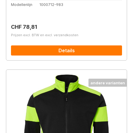
Modellenlijn
1000712-983
Normale prijs:
CHF 78,81
Prijzen excl. BTW en excl. verzendkosten
Details
andere varianten