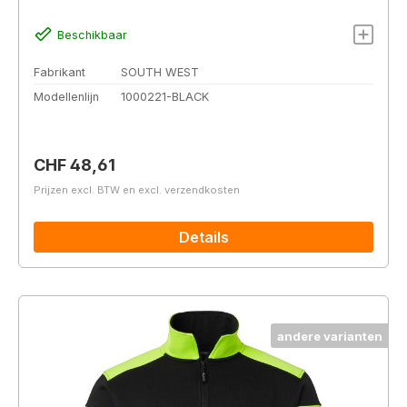
Beschikbaar
Fabrikant
SOUTH WEST
Modellenlijn
1000221-BLACK
Normale prijs:
CHF 48,61
Prijzen excl. BTW en excl. verzendkosten
Details
andere varianten