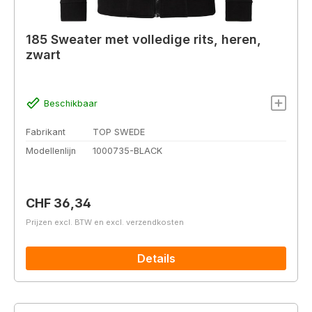
185 Sweater met volledige rits, heren,
zwart
Beschikbaar
Fabrikant
TOP SWEDE
Modellenlijn
1000735-BLACK
Normale prijs:
CHF 36,34
Prijzen excl. BTW en excl. verzendkosten
Details