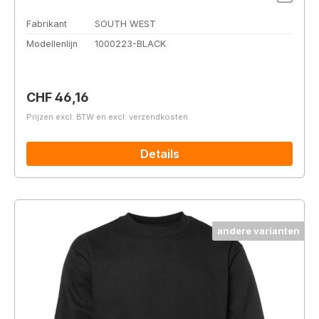
Fabrikant
SOUTH WEST
Modellenlijn
1000223-BLACK
Normale prijs:
CHF 46,16
Prijzen excl. BTW en excl. verzendkosten
Details
andere varianten