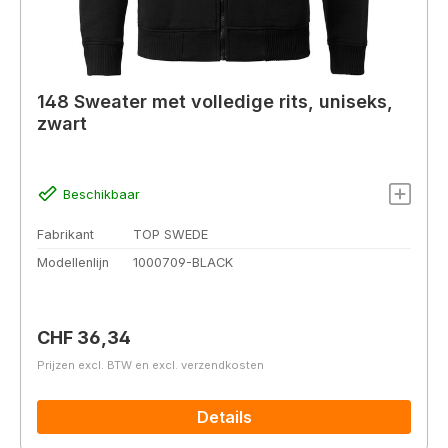
148 Sweater met volledige rits, uniseks,
zwart
Beschikbaar
Fabrikant
TOP SWEDE
Modellenlijn
1000709-BLACK
Normale prijs:
CHF 36,34
Prijzen excl. BTW en excl. verzendkosten
Details