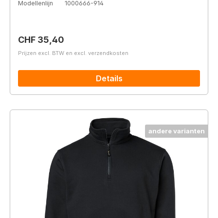
Modellenlijn
1000666-914
Normale prijs:
CHF 35,40
Prijzen excl. BTW en excl. verzendkosten
Details
andere varianten