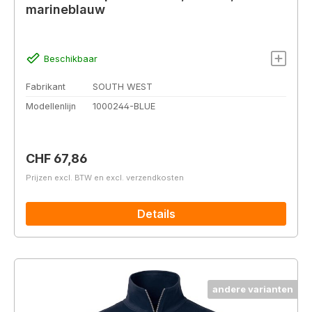
marineblauw
Beschikbaar
Fabrikant
SOUTH WEST
Modellenlijn
1000244-BLUE
Normale prijs:
CHF 67,86
Prijzen excl. BTW en excl. verzendkosten
Details
andere varianten