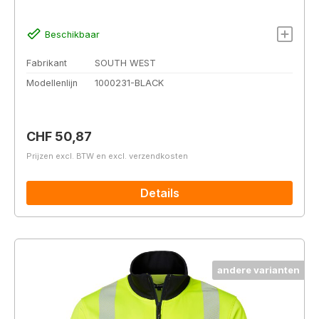
Beschikbaar
Fabrikant
SOUTH WEST
Modellenlijn
1000231-BLACK
Normale prijs:
CHF 50,87
Prijzen excl. BTW en excl. verzendkosten
Details
andere varianten