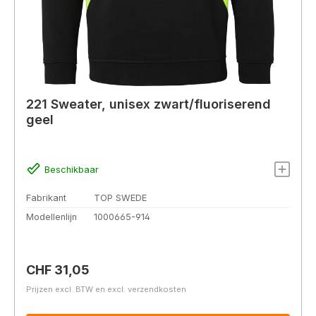
221 Sweater, unisex zwart/fluoriserend
geel
Beschikbaar
Fabrikant
TOP SWEDE
Modellenlijn
1000665-914
Normale prijs:
CHF 31,05
Prijzen excl. BTW en excl. verzendkosten