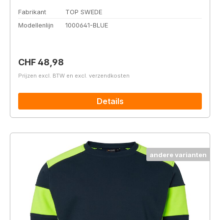
Fabrikant
TOP SWEDE
Modellenlijn
1000641-BLUE
Normale prijs:
CHF 48,98
Prijzen excl. BTW en excl. verzendkosten
Details
andere varianten