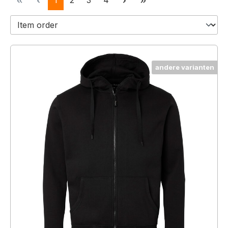
1
2
3
4
andere varianten