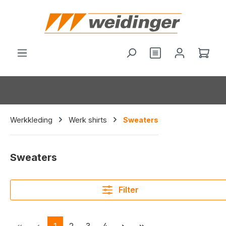
hoofdinhoud
Wink
Werkkleding
Werk shirts
Sweaters
Sweaters
Filter
Pagina
Pagina
Pagina
Pagina