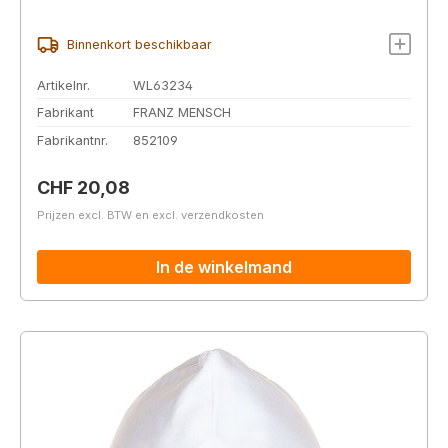
Binnenkort beschikbaar
Artikelnr.
WL63234
Fabrikant
FRANZ MENSCH
Fabrikantnr.
852109
Normale prijs:
CHF 20,08
Prijzen excl. BTW en excl. verzendkosten
In de winkelmand