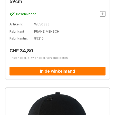
59cm
Beschikbaar
Artikelnr.
WL50383
Fabrikant
FRANZ MENSCH
Fabrikantnr.
85216
Normale prijs:
CHF 34,80
Prijzen excl. BTW en excl. verzendkosten
In de winkelmand