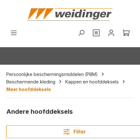
hoofdinhoud
Je hebt 0 items o
Wink
Persoonlijke beschermingsmiddelen (PBM)
Beschermende kleding
Kappen en hoofddeksels
Meer hoofddeksels
Andere hoofddeksels
Filter