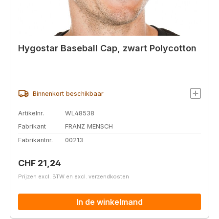
Hygostar Baseball Cap, zwart Polycotton
Binnenkort beschikbaar
Artikelnr.
WL48538
Fabrikant
FRANZ MENSCH
Fabrikantnr.
00213
Normale prijs:
CHF 21,24
Prijzen excl. BTW en excl. verzendkosten
In de winkelmand