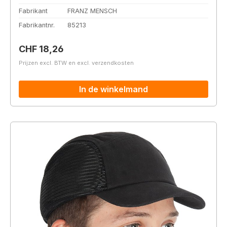
Fabrikant
FRANZ MENSCH
Fabrikantnr.
85213
Normale prijs:
CHF 18,26
Prijzen excl. BTW en excl. verzendkosten
In de winkelmand