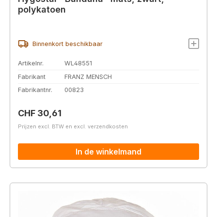
polykatoen
Binnenkort beschikbaar
Artikelnr.
WL48551
Fabrikant
FRANZ MENSCH
Fabrikantnr.
00823
Normale prijs:
CHF 30,61
Prijzen excl. BTW en excl. verzendkosten
In de winkelmand