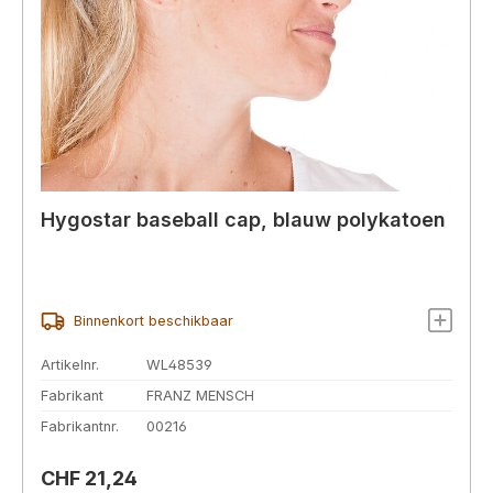
Hygostar baseball cap, blauw polykatoen
Binnenkort beschikbaar
Artikelnr.
WL48539
Fabrikant
FRANZ MENSCH
Fabrikantnr.
00216
Normale prijs:
CHF 21,24