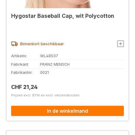
Hygostar Baseball Cap, wit Polycotton
Binnenkort beschikbaar
Artikelnr.
WL48537
Fabrikant
FRANZ MENSCH
Fabrikantnr.
0021
Normale prijs:
CHF 21,24
Prijzen excl. BTW en excl. verzendkosten
In de winkelmand