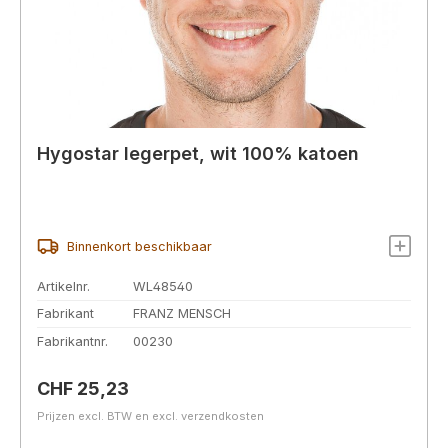
Hygostar legerpet, wit 100% katoen
Binnenkort beschikbaar
Artikelnr.
WL48540
Fabrikant
FRANZ MENSCH
Fabrikantnr.
00230
Normale prijs:
CHF 25,23
Prijzen excl. BTW en excl. verzendkosten