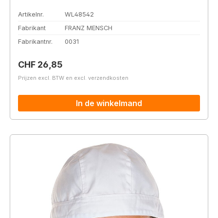
Artikelnr.
WL48542
Fabrikant
FRANZ MENSCH
Fabrikantnr.
0031
Normale prijs:
CHF 26,85
Prijzen excl. BTW en excl. verzendkosten
In de winkelmand