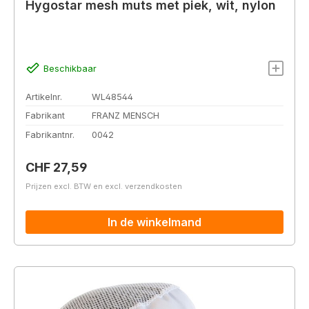
Hygostar mesh muts met piek, wit, nylon
Beschikbaar
Artikelnr.
WL48544
Fabrikant
FRANZ MENSCH
Fabrikantnr.
0042
Normale prijs:
CHF 27,59
Prijzen excl. BTW en excl. verzendkosten
In de winkelmand