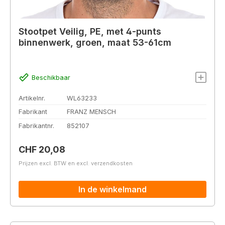
Stootpet Veilig, PE, met 4-punts
binnenwerk, groen, maat 53-61cm
Beschikbaar
Artikelnr.
WL63233
Fabrikant
FRANZ MENSCH
Fabrikantnr.
852107
Normale prijs:
CHF 20,08
Prijzen excl. BTW en excl. verzendkosten
In de winkelmand