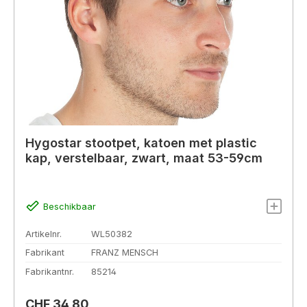
Hygostar stootpet, katoen met plastic
kap, verstelbaar, zwart, maat 53-59cm
Beschikbaar
Artikelnr.
WL50382
Fabrikant
FRANZ MENSCH
Fabrikantnr.
85214
Normale prijs:
CHF 34,80