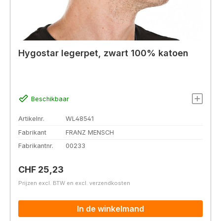
Hygostar legerpet, zwart 100% katoen
Beschikbaar
Artikelnr.
WL48541
Fabrikant
FRANZ MENSCH
Fabrikantnr.
00233
Normale prijs:
CHF 25,23
Prijzen excl. BTW en excl. verzendkosten
In de winkelmand