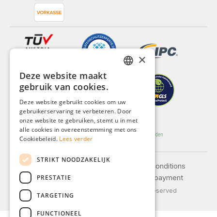
×
Deze website maakt
GERMAN
gebruik van cookies.
ENGLISH
Deze website gebruikt cookies om uw
gebruikerservaring te verbeteren. Door
FRENCH
onze website te gebruiken, stemt u in met
ITALIAN
alle cookies in overeenstemming met ons
Cookiebeleid.
Lees verder
DUTCH
STRIKT NOODZAKELIJK
POLISH
Legal notice
General terms and conditions
PRESTATIE
Privacy policy
Shipping and payment
© 2026 Weidinger GmbH, All Rights Reserved
TARGETING
FUNCTIONEEL