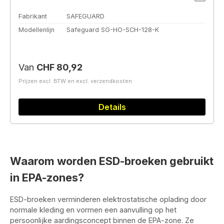
Fabrikant
SAFEGUARD
Modellenlijn
Safeguard SG-HO-SCH-128-K
Normale prijs:
Van
CHF 80,92
Prijzen excl. BTW en excl. verzendkosten
Details
Waarom worden ESD-broeken gebruikt
in EPA-zones?
ESD-broeken verminderen elektrostatische oplading door
normale kleding en vormen een aanvulling op het
persoonlijke aardingsconcept binnen de EPA-zone. Ze