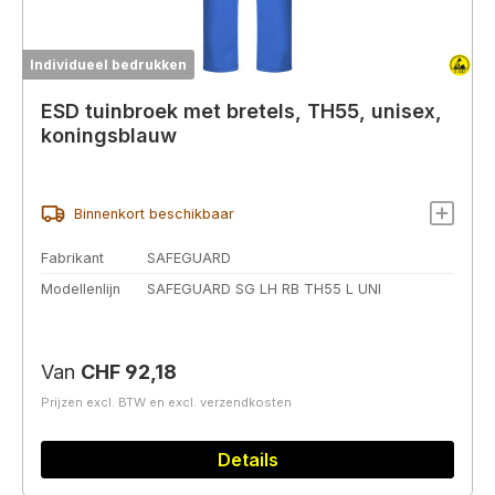
Individueel bedrukken
ESD tuinbroek met bretels, TH55, unisex,
koningsblauw
Binnenkort beschikbaar
Fabrikant
SAFEGUARD
Modellenlijn
SAFEGUARD SG LH RB TH55 L UNI
Normale prijs:
Van
CHF 92,18
Prijzen excl. BTW en excl. verzendkosten
Details