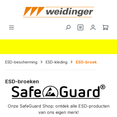
hoofdinhoud
Je hebt 0 items o
Wink
ESD-bescherming
ESD-kleding
ESD-broek
ESD-broeken
Onze SafeGuard Shop: ontdek alle ESD-producten
van ons eigen merk!