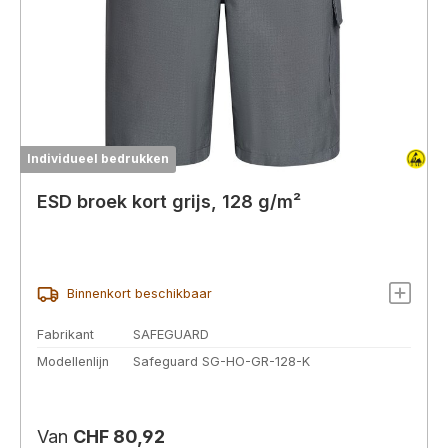
Individueel bedrukken
ESD broek kort grijs, 128 g/m²
Binnenkort beschikbaar
Fabrikant
SAFEGUARD
Modellenlijn
Safeguard SG-HO-GR-128-K
Normale prijs:
Van
CHF 80,92