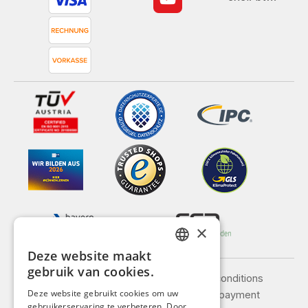
×
Deze website maakt
GERMAN
gebruik van cookies.
Legal notice
General terms and conditions
ENGLISH
Deze website gebruikt cookies om uw
Privacy policy
Shipping and payment
gebruikerservaring te verbeteren. Door
FRENCH