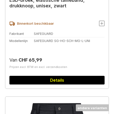
ESD-broek, elastische tailleband,
drukknoop, unisex, zwart
Binnenkort beschikbaar
Fabrikant
SAFEGUARD
Modellenlijn
SAFEGUARD SG-HO-SCH-MG-L-UNI
Normale prijs:
Van
CHF 65,99
Prijzen excl. BTW en excl. verzendkosten
Details
andere varianten