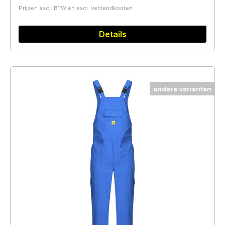
Prijzen excl. BTW en excl. verzendkosten
Details
andere varianten