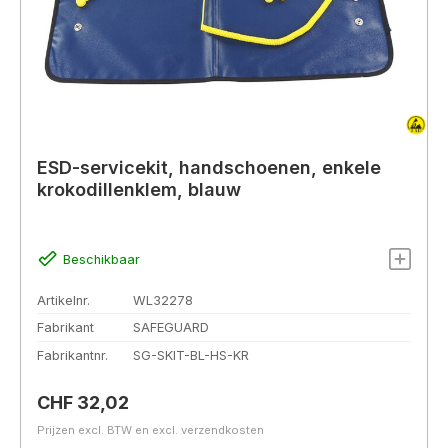
ESD-servicekit, handschoenen, enkele
krokodillenklem, blauw
Beschikbaar
Artikelnr.
WL32278
Fabrikant
SAFEGUARD
Fabrikantnr.
SG-SKIT-BL-HS-KR
Normale prijs:
CHF 32,02
Prijzen excl. BTW en excl. verzendkosten