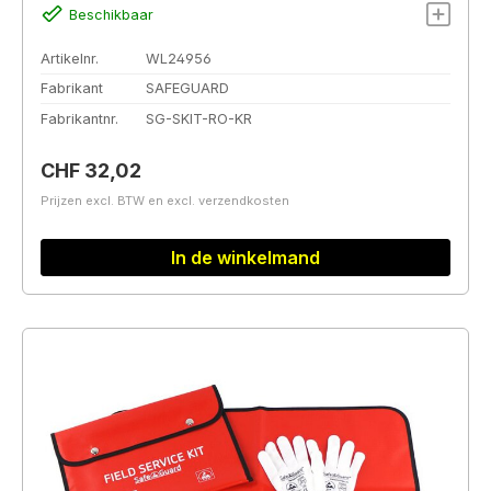
Beschikbaar
Artikelnr.
WL24956
Fabrikant
SAFEGUARD
Fabrikantnr.
SG-SKIT-RO-KR
Normale prijs:
CHF 32,02
Prijzen excl. BTW en excl. verzendkosten
In de winkelmand