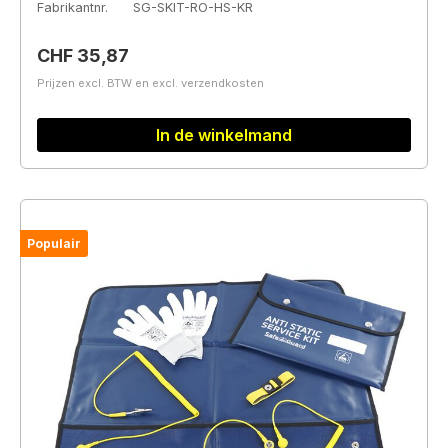
Fabrikantnr.
SG-SKIT-RO-HS-KR
Normale prijs:
CHF 35,87
Prijzen excl. BTW en excl. verzendkosten
In de winkelmand
Populair