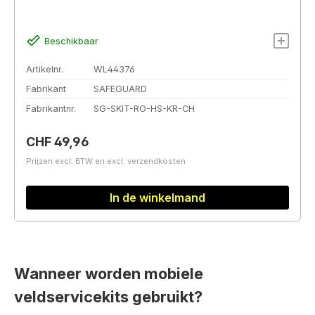
Beschikbaar
Artikelnr.
WL44376
Fabrikant
SAFEGUARD
Fabrikantnr.
SG-SKIT-RO-HS-KR-CH
Normale prijs:
CHF 49,96
Prijzen excl. BTW en excl. verzendkosten
In de winkelmand
Wanneer worden mobiele
veldservicekits gebruikt?