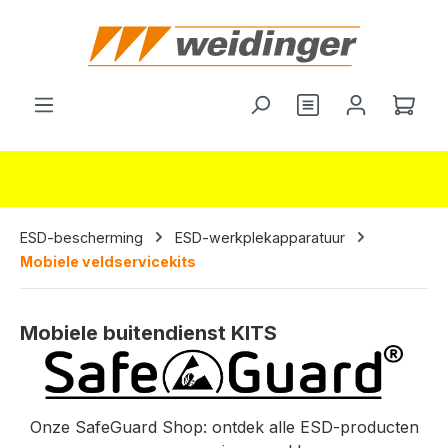
hoofdinhoud
Je hebt 0 items o
Wink
ESD-bescherming
ESD-werkplekapparatuur
Mobiele veldservicekits
Mobiele buitendienst KITS
Onze SafeGuard Shop: ontdek alle ESD-producten