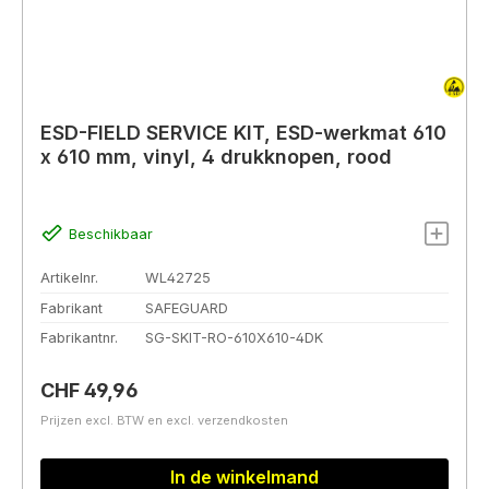
ESD-FIELD SERVICE KIT, ESD-werkmat 610
x 610 mm, vinyl, 4 drukknopen, rood
Beschikbaar
Artikelnr.
WL42725
Fabrikant
SAFEGUARD
Fabrikantnr.
SG-SKIT-RO-610X610-4DK
Normale prijs:
CHF 49,96
Prijzen excl. BTW en excl. verzendkosten
In de winkelmand