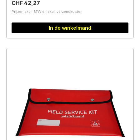
Normale prijs:
CHF 42,27
Prijzen excl. BTW en excl. verzendkosten
In de winkelmand