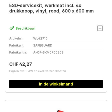
ESD-servicekit, werkmat incl. 4x
drukknoop, vinyl, rood, 600 x 600 mm
Beschikbaar
Artikelnr.
WL42716
Fabrikant
SAFEGUARD
Fabrikantnr.
A-OP-SKM0700203
Normale prijs:
CHF 42,27
Prijzen excl. BTW en excl. verzendkosten
In de winkelmand