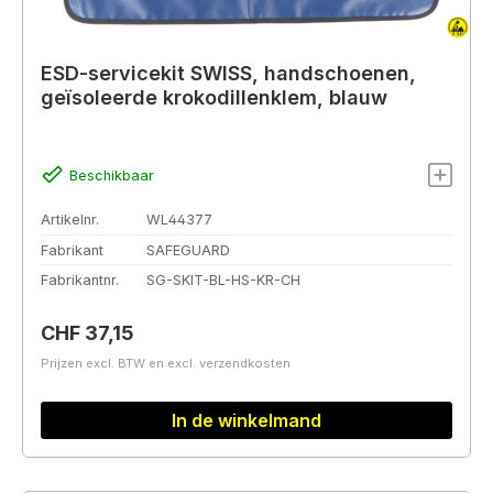
ESD-servicekit SWISS, handschoenen,
geïsoleerde krokodillenklem, blauw
Beschikbaar
Artikelnr.
WL44377
Fabrikant
SAFEGUARD
Fabrikantnr.
SG-SKIT-BL-HS-KR-CH
Normale prijs:
CHF 37,15
Prijzen excl. BTW en excl. verzendkosten
In de winkelmand