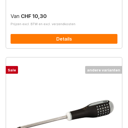
Normale prijs:
Van
CHF 10,30
Prijzen excl. BTW en excl. verzendkosten
Details
Sale
andere varianten