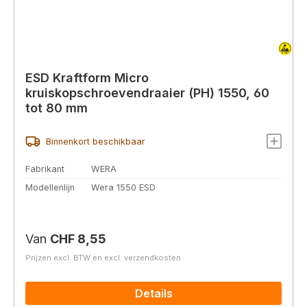
ESD Kraftform Micro
kruiskopschroevendraaier (PH) 1550, 60
tot 80 mm
Binnenkort beschikbaar
Fabrikant
WERA
Modellenlijn
Wera 1550 ESD
Normale prijs:
Van
CHF 8,55
Prijzen excl. BTW en excl. verzendkosten
Details