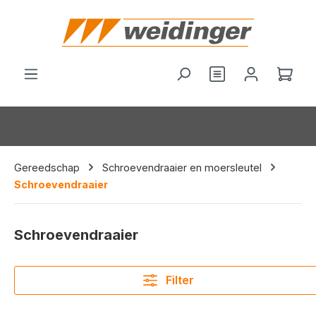
hoofdinhoud
Je hebt 0 items o
Wink
Gereedschap
Schroevendraaier en moersleutel
Schroevendraaier
Schroevendraaier
Filter