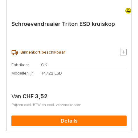
Schroevendraaier Triton ESD kruiskop
Binnenkort beschikbaar
Fabrikant
C.K
Modellenlijn
T4722 ESD
Normale prijs:
Van
CHF 3,52
Prijzen excl. BTW en excl. verzendkosten
Details