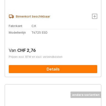
Binnenkort beschikbaar
Fabrikant
C.K
Modellenlijn
T4725 ESD
Normale prijs:
Van
CHF 2,76
Prijzen excl. BTW en excl. verzendkosten
Details
andere varianten