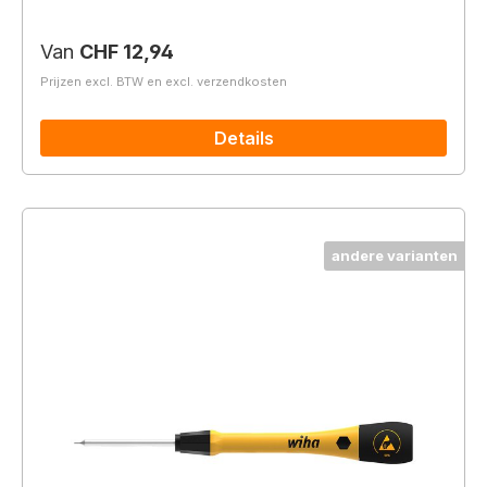
Normale prijs:
Van
CHF 12,94
Prijzen excl. BTW en excl. verzendkosten
Details
andere varianten