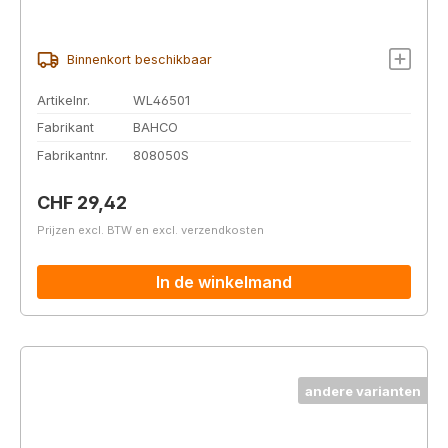
Binnenkort beschikbaar
Artikelnr.
WL46501
Fabrikant
BAHCO
Fabrikantnr.
808050S
Normale prijs:
CHF 29,42
Prijzen excl. BTW en excl. verzendkosten
In de winkelmand
andere varianten