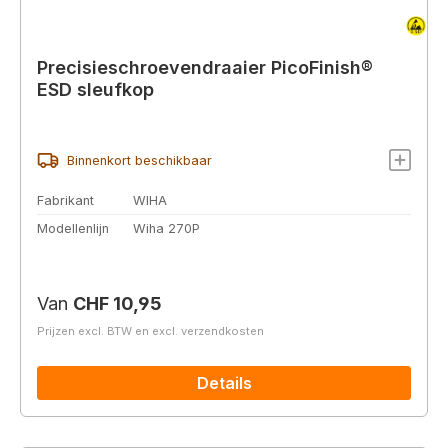
Precisieschroevendraaier PicoFinish®
ESD sleufkop
Binnenkort beschikbaar
Fabrikant
WIHA
Modellenlijn
Wiha 270P
Normale prijs:
Van
CHF 10,95
Prijzen excl. BTW en excl. verzendkosten
Details