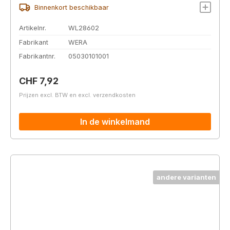
Binnenkort beschikbaar
Artikelnr.
WL28602
Fabrikant
WERA
Fabrikantnr.
05030101001
Normale prijs:
CHF 7,92
Prijzen excl. BTW en excl. verzendkosten
In de winkelmand
andere varianten