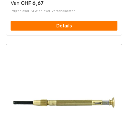
Normale prijs:
Van
CHF 6,67
Prijzen excl. BTW en excl. verzendkosten
Details