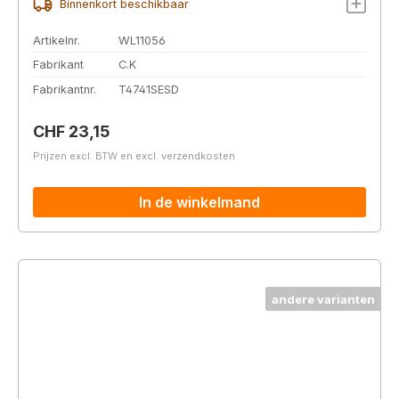
Binnenkort beschikbaar
Artikelnr.
WL11056
Fabrikant
C.K
Fabrikantnr.
T4741SESD
Normale prijs:
CHF 23,15
Prijzen excl. BTW en excl. verzendkosten
In de winkelmand
andere varianten