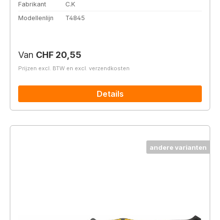
Fabrikant
C.K
Modellenlijn
T4845
Normale prijs:
Van
CHF 20,55
Prijzen excl. BTW en excl. verzendkosten
Details
andere varianten