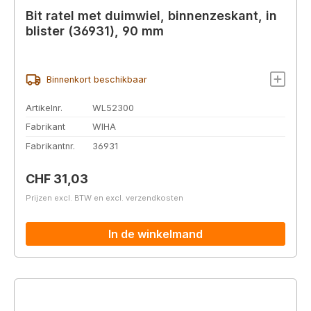
Bit ratel met duimwiel, binnenzeskant, in
blister (36931), 90 mm
Binnenkort beschikbaar
Artikelnr.
WL52300
Fabrikant
WIHA
Fabrikantnr.
36931
Normale prijs:
CHF 31,03
Prijzen excl. BTW en excl. verzendkosten
In de winkelmand