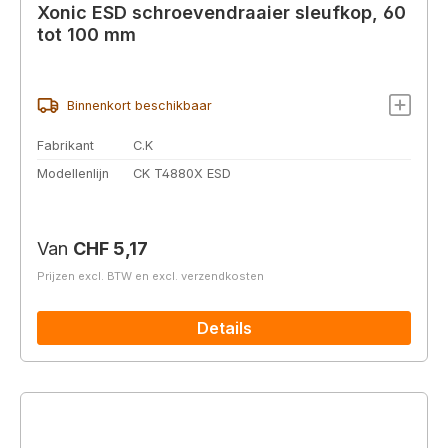
Xonic ESD schroevendraaier sleufkop, 60
tot 100 mm
Binnenkort beschikbaar
Fabrikant
C.K
Modellenlijn
CK T4880X ESD
Normale prijs:
Van
CHF 5,17
Prijzen excl. BTW en excl. verzendkosten
Details