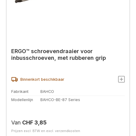
ERGO™ schroevendraaier voor
inbusschroeven, met rubberen grip
Binnenkort beschikbaar
Fabrikant
BAHCO
Modellenlijn
BAHCO-BE-87 Series
Normale prijs:
Van
CHF 3,85
Prijzen excl. BTW en excl. verzendkosten