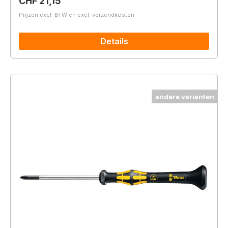
Normale prijs:
CHF 21,15
Prijzen excl. BTW en excl. verzendkosten
Details
andere varianten