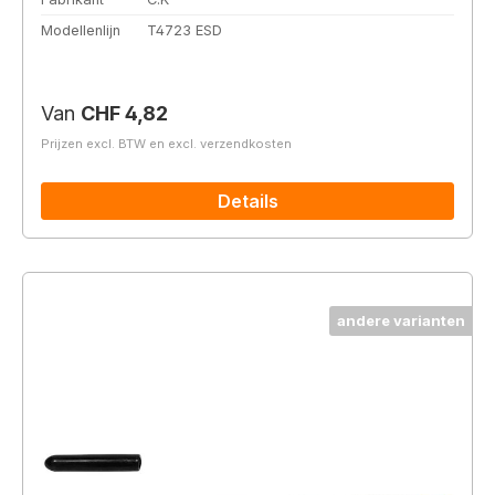
Modellenlijn
T4723 ESD
Normale prijs:
Van
CHF 4,82
Prijzen excl. BTW en excl. verzendkosten
Details
andere varianten