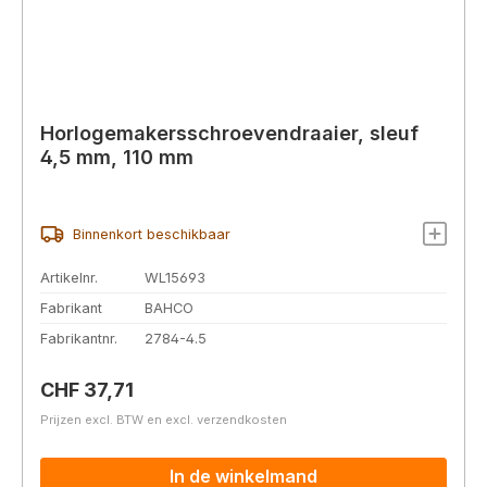
Horlogemakersschroevendraaier, sleuf
4,5 mm, 110 mm
Binnenkort beschikbaar
Artikelnr.
WL15693
Fabrikant
BAHCO
Fabrikantnr.
2784-4.5
Normale prijs:
CHF 37,71
Prijzen excl. BTW en excl. verzendkosten
In de winkelmand