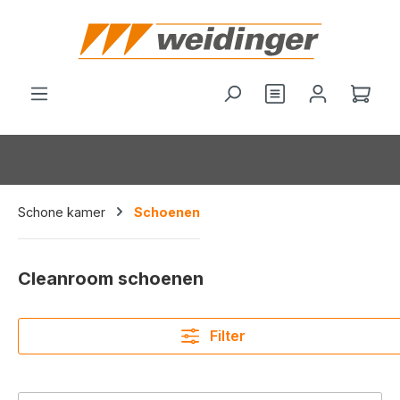
hoofdinhoud
Je hebt 0 items o
Wink
Schone kamer
Schoenen
Cleanroom schoenen
Filter