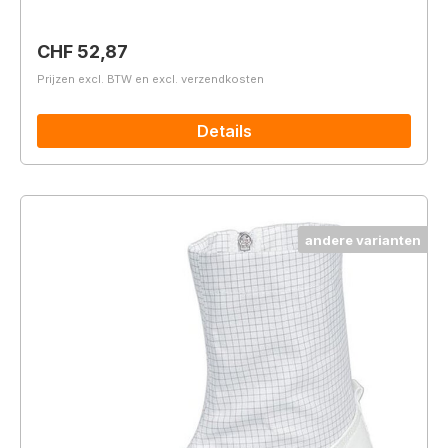
Normale prijs:
CHF 52,87
Prijzen excl. BTW en excl. verzendkosten
Details
andere varianten