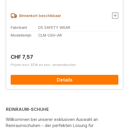
Binnenkort beschikbaar
Fabrikant
DS SAFETY WEAR
Modellenlijn
CLM-ÜSH-AR
Normale prijs:
CHF 7,57
Prijzen excl. BTW en excl. verzendkosten
Details
REINRAUM-SCHUHE
Willkommen bei unserer exklusiven Auswahl an
Reinraumschuhen – der perfekten Lösung für