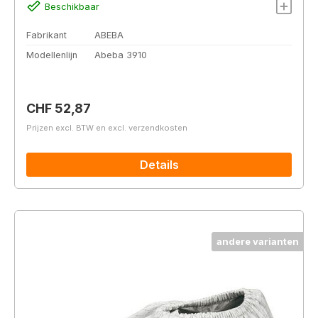
Beschikbaar
Fabrikant
ABEBA
Modellenlijn
Abeba 3910
Normale prijs:
CHF 52,87
Prijzen excl. BTW en excl. verzendkosten
Details
andere varianten