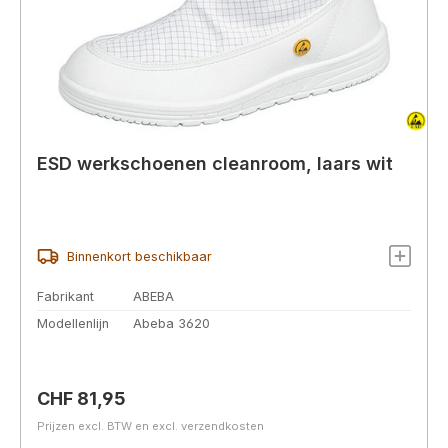
ESD werkschoenen cleanroom, laars wit
Binnenkort beschikbaar
Fabrikant
ABEBA
Modellenlijn
Abeba 3620
Normale prijs:
CHF 81,95
Prijzen excl. BTW en excl. verzendkosten