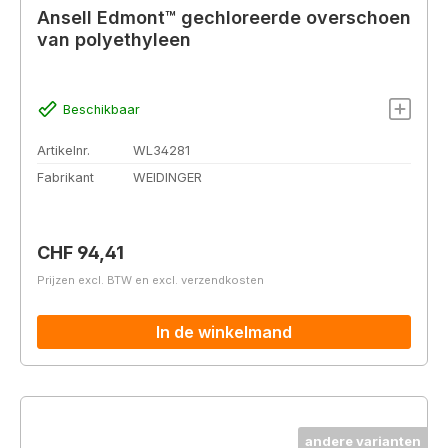
Ansell Edmont™ gechloreerde overschoen
van polyethyleen
Beschikbaar
Artikelnr.
WL34281
Fabrikant
WEIDINGER
Normale prijs:
CHF 94,41
Prijzen excl. BTW en excl. verzendkosten
In de winkelmand
andere varianten