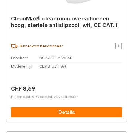
CleanMax® cleanroom overschoenen
hoog, steriele antislipzool, wit, CE CAT.III
Binnenkort beschikbaar
Fabrikant
DS SAFETY WEAR
Modellenlijn
CLMS-ÜSH-AR
Normale prijs:
CHF 8,69
Prijzen excl. BTW en excl. verzendkosten
Details