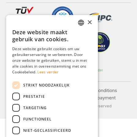
×
Deze website maakt
GERMAN
gebruik van cookies.
ENGLISH
Deze website gebruikt cookies om uw
gebruikerservaring te verbeteren. Door
FRENCH
onze website te gebruiken, stemt u in met
ITALIAN
alle cookies in overeenstemming met ons
Cookiebeleid.
Lees verder
DUTCH
STRIKT NOODZAKELIJK
POLISH
Legal notice
General terms and conditions
PRESTATIE
Privacy policy
Shipping and payment
© 2026 Weidinger GmbH, All Rights Reserved
TARGETING
FUNCTIONEEL
NIET-GECLASSIFICEERD