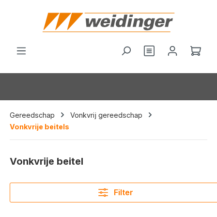
hoofdinhoud
Je hebt 0 items o
Wink
Gereedschap
Vonkvrij gereedschap
Vonkvrije beitels
Vonkvrije beitel
Filter