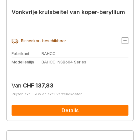
Vonkvrije kruisbeitel van koper-beryllium
Binnenkort beschikbaar
Fabrikant
BAHCO
Modellenlijn
BAHCO-NSB604 Series
Normale prijs:
Van
CHF 137,83
Prijzen excl. BTW en excl. verzendkosten
Details