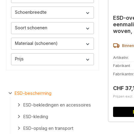
Schoenbreedte
ESD-ov
eenmali
Soort schoenen
woven, 
schoen
Materiaal (schoenen)
Binnen
Artikelnr.
Prijs
Fabrikant
Fabrikantnr
Normale 
CHF 37,
ESD-bescherming
Prijzen excl
ESD-bekledingen en accessoires
ESD-kleding
ESD-opslag en transport