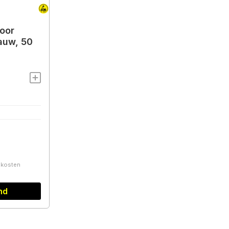
oor
auw, 50
ndkosten
nd