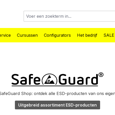
rvice
Cursussen
Configurators
Het bedrijf
SALE
afeGuard Shop: ontdek alle ESD-producten van ons eige
Uitgebreid assortiment ESD-producten