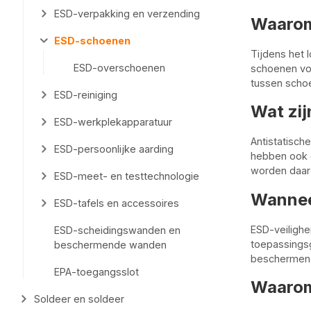
ESD-verpakking en verzending
Waarom
ESD-schoenen
Tijdens het 
ESD-overschoenen
schoenen voe
tussen schoe
ESD-reiniging
Wat zij
ESD-werkplekapparatuur
Antistatisc
ESD-persoonlijke aarding
hebben ook 
worden daar
ESD-meet- en testtechnologie
Wannee
ESD-tafels en accessoires
ESD-veiligh
ESD-scheidingswanden en
toepassingsg
beschermende wanden
beschermende
EPA-toegangsslot
Waarom
Soldeer en soldeer