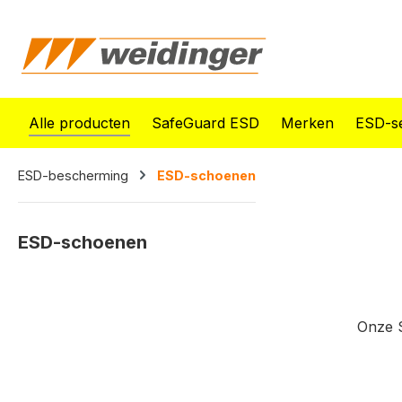
oekopdracht
Ga naar de hoofdnavigatie
Alle producten
SafeGuard ESD
Merken
ESD-se
ESD-bescherming
ESD-schoenen
ESD-schoenen
Onze S