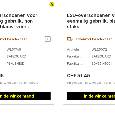
erschoenen voor
ESD-overschoenen v
g gebruik, non-
eenmalig gebruik, bl
blauw, voor
stuks
maat 35-44.
kort beschikbaar
Binnenkort beschikbaar
WL51748
Artikelnr.
WL25072
SAFEGUARD
Fabrikant
SAFEGUARD
.
PS-ÜS-ESD
Fabrikantnr.
30-551-5001
prijs:
Normale prijs:
15
CHF 51,45
. BTW en excl. verzendkosten
Prijzen excl. BTW en excl. verze
In de winkelmand
In de winkelma