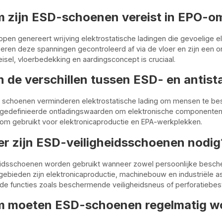
 zijn ESD-schoenen vereist in EPO-o
lopen genereert wrijving elektrostatische ladingen die gevoelig
ren deze spanningen gecontroleerd af via de vloer en zijn een on
isel, vloerbedekking en aardingsconcept is cruciaal.
n de verschillen tussen ESD- en antis
he schoenen verminderen elektrostatische lading om mensen te b
gedefinieerde ontladingswaarden om elektronische componenten
om gebruikt voor elektronicaproductie en EPA-werkplekken.
r zijn ESD-veiligheidsschoenen nodig
eidsschoenen worden gebruikt wanneer zowel persoonlijke besche
ebieden zijn elektronicaproductie, machinebouw en industriële 
 functies zoals beschermende veiligheidsneus of perforatiebes
 moeten ESD-schoenen regelmatig wo