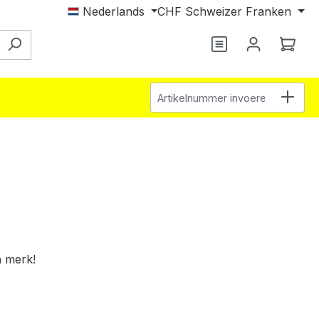
Nederlands
CHF
Schweizer Franken
Je hebt 0 items o
Wink
Artikelnummer invoeren
n merk!