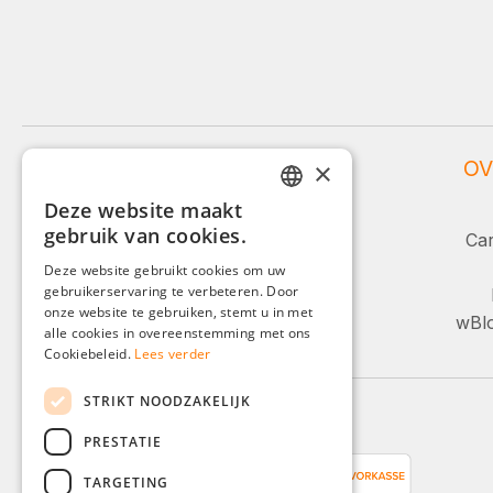
WEIDINGER SERVICE
OV
×
Deze website maakt
Service en advies:
GERMAN
gebruik van cookies.
Car
ENGLISH
+49 (0)8142 / 4289 - 300
Deze website gebruikt cookies om uw
Ma-Vr, 08:00 - 16:00
gebruikerservaring te verbeteren. Door
FRENCH
onze website te gebruiken, stemt u in met
wBlo
ITALIAN
alle cookies in overeenstemming met ons
Of via ons contactformulier.
Cookiebeleid.
Lees verder
DUTCH
STRIKT NOODZAKELIJK
POLISH
Betaalmethoden
PRESTATIE
TARGETING