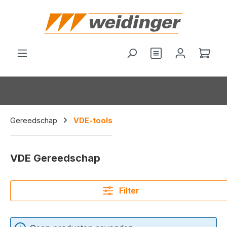
hoofdinhoud
Je hebt 0 items o
Wink
Gereedschap
VDE-tools
VDE Gereedschap
Filter