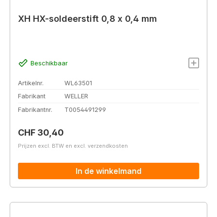
XH HX-soldeerstift 0,8 x 0,4 mm
Beschikbaar
Artikelnr.
WL63501
Fabrikant
WELLER
Fabrikantnr.
T0054491299
Normale prijs:
CHF 30,40
Prijzen excl. BTW en excl. verzendkosten
In de winkelmand