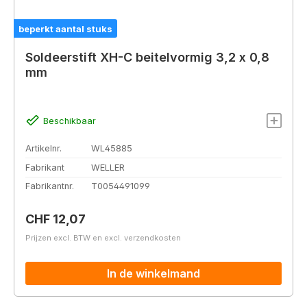
beperkt aantal stuks
Soldeerstift XH-C beitelvormig 3,2 x 0,8
mm
Beschikbaar
Artikelnr.
WL45885
Fabrikant
WELLER
Fabrikantnr.
T0054491099
Normale prijs:
CHF 12,07
Prijzen excl. BTW en excl. verzendkosten
In de winkelmand