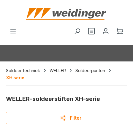
hoofdinhoud
Je hebt 0 items o
Wink
Soldeer techniek
WELLER
Soldeerpunten
XH serie
WELLER-soldeerstiften XH-serie
Filter