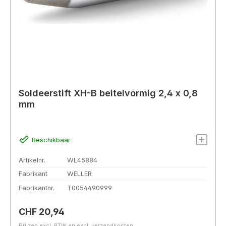
Soldeerstift XH-B beitelvormig 2,4 x 0,8
mm
Beschikbaar
Artikelnr.
WL45884
Fabrikant
WELLER
Fabrikantnr.
T0054490999
Normale prijs:
CHF 20,94
Prijzen excl. BTW en excl. verzendkosten