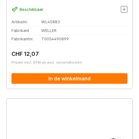
Beschikbaar
Artikelnr.
WL45883
Fabrikant
WELLER
Fabrikantnr.
T0054490899
Normale prijs:
CHF 12,07
Prijzen excl. BTW en excl. verzendkosten
In de winkelmand