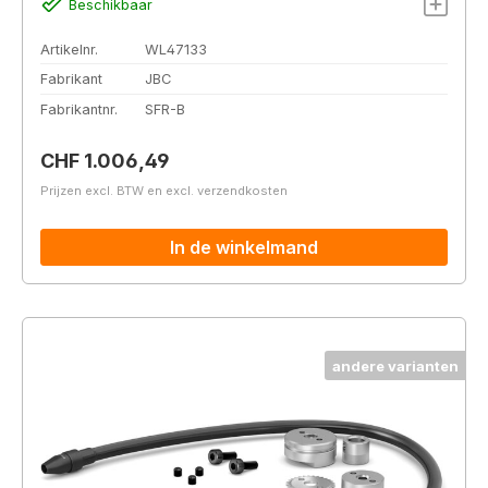
Beschikbaar
Artikelnr.
WL47133
Fabrikant
JBC
Fabrikantnr.
SFR-B
Normale prijs:
CHF 1.006,49
Prijzen excl. BTW en excl. verzendkosten
In de winkelmand
andere varianten