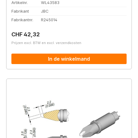
Artikelnr.
WL43583
Fabrikant
JBC
Fabrikantnr.
R245014
Normale prijs:
CHF 42,32
Prijzen excl. BTW en excl. verzendkosten
In de winkelmand