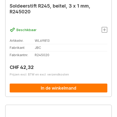
Soldeerstift R245, beitel, 3 x 1 mm,
R245020
Beschikbaar
Artikelnr.
WL69813
Fabrikant
JBC
Fabrikantnr.
R245020
Normale prijs:
CHF 42,32
Prijzen excl. BTW en excl. verzendkosten
In de winkelmand