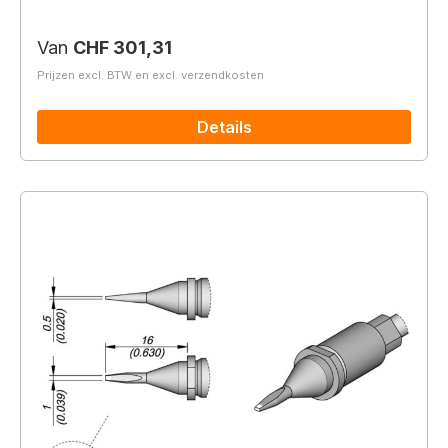
Normale prijs:
Van
CHF 301,31
Prijzen excl. BTW en excl. verzendkosten
Details