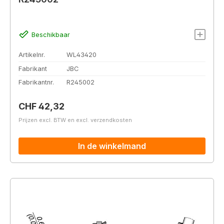
Beschikbaar
Artikelnr.
WL43420
Fabrikant
JBC
Fabrikantnr.
R245002
Normale prijs:
CHF 42,32
Prijzen excl. BTW en excl. verzendkosten
In de winkelmand