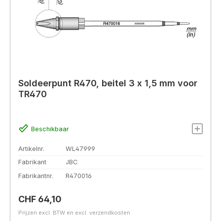
Soldeerpunt R470, beitel 3 x 1,5 mm voor
TR470
Beschikbaar
Artikelnr.
WL47999
Fabrikant
JBC
Fabrikantnr.
R470016
Normale prijs:
CHF 64,10
Prijzen excl. BTW en excl. verzendkosten