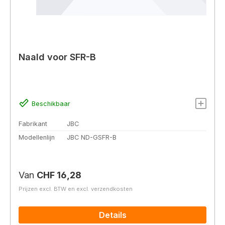
Naald voor SFR-B
Beschikbaar
Fabrikant
JBC
Modellenlijn
JBC ND-GSFR-B
Normale prijs:
Van
CHF 16,28
Prijzen excl. BTW en excl. verzendkosten
Details