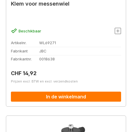
Klem voor messenwiel
Beschikbaar
Artikelnr.
WL69271
Fabrikant
JBC
Fabrikantnr.
0018638
Normale prijs:
CHF 14,92
Prijzen excl. BTW en excl. verzendkosten
In de winkelmand