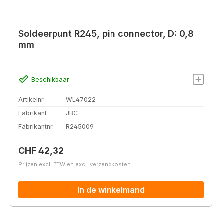
Soldeerpunt R245, pin connector, D: 0,8
mm
Beschikbaar
Artikelnr.
WL47022
Fabrikant
JBC
Fabrikantnr.
R245009
Normale prijs:
CHF 42,32
Prijzen excl. BTW en excl. verzendkosten
In de winkelmand