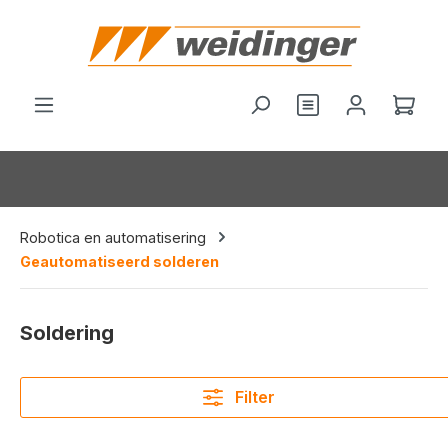
hoofdinhoud
Je hebt 0 items o
Wink
Robotica en automatisering
Geautomatiseerd solderen
Soldering
Filter