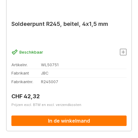
Soldeerpunt R245, beitel, 4x1,5 mm
Beschikbaar
Artikelnr.
WL50751
Fabrikant
JBC
Fabrikantnr.
R245007
Normale prijs:
CHF 42,32
Prijzen excl. BTW en excl. verzendkosten
In de winkelmand