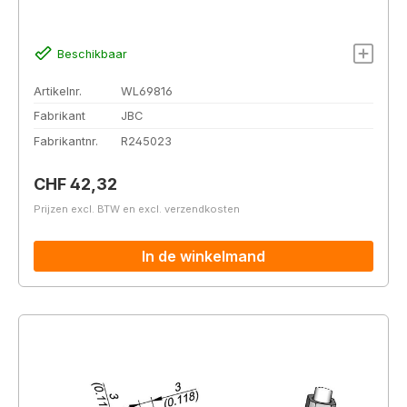
Beschikbaar
Artikelnr.
WL69816
Fabrikant
JBC
Fabrikantnr.
R245023
Normale prijs:
CHF 42,32
Prijzen excl. BTW en excl. verzendkosten
In de winkelmand