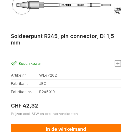
Soldeerpunt R245, pin connector, D: 1,5
mm
Beschikbaar
Artikelnr.
WL47202
Fabrikant
JBC
Fabrikantnr.
R245010
Normale prijs:
CHF 42,32
Prijzen excl. BTW en excl. verzendkosten
In de winkelmand