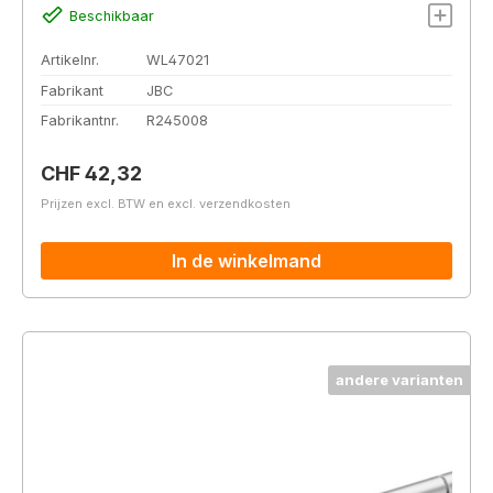
Beschikbaar
Artikelnr.
WL47021
Fabrikant
JBC
Fabrikantnr.
R245008
Normale prijs:
CHF 42,32
Prijzen excl. BTW en excl. verzendkosten
In de winkelmand
andere varianten