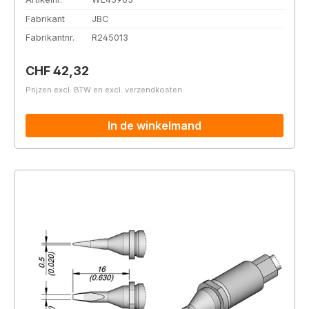
Fabrikant
JBC
Fabrikantnr.
R245013
Normale prijs:
CHF 42,32
Prijzen excl. BTW en excl. verzendkosten
In de winkelmand