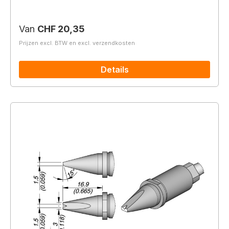
Normale prijs:
Van
CHF 20,35
Prijzen excl. BTW en excl. verzendkosten
Details