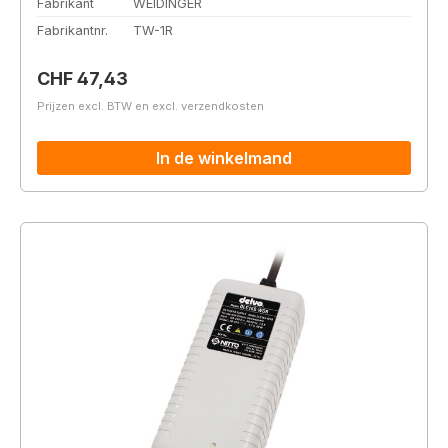
Fabrikant
WEIDINGER
Fabrikantnr.
TW-1R
Normale prijs:
CHF 47,43
Prijzen excl. BTW en excl. verzendkosten
In de winkelmand