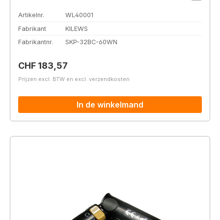
Artikelnr.
WL40001
Fabrikant
KILEWS
Fabrikantnr.
SKP-32BC-60WN
Normale prijs:
CHF 183,57
Prijzen excl. BTW en excl. verzendkosten
In de winkelmand