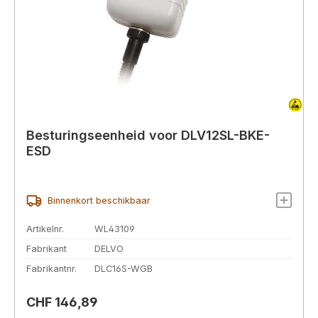
Besturingseenheid voor DLV12SL-BKE-
ESD
Binnenkort beschikbaar
Artikelnr.
WL43109
Fabrikant
DELVO
Fabrikantnr.
DLC16S-WGB
Normale prijs:
CHF 146,89