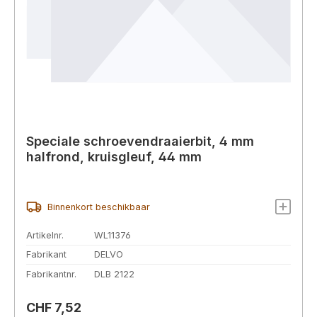
Speciale schroevendraaierbit, 4 mm
halfrond, kruisgleuf, 44 mm
Binnenkort beschikbaar
Artikelnr.
WL11376
Fabrikant
DELVO
Fabrikantnr.
DLB 2122
Normale prijs:
CHF 7,52