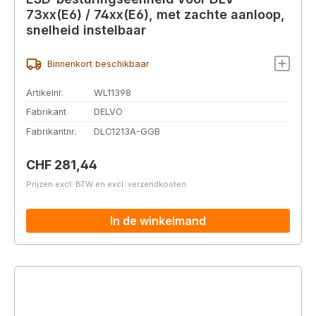
73xx(E6) / 74xx(E6), met zachte aanloop,
snelheid instelbaar
Binnenkort beschikbaar
Artikelnr.
WL11398
Fabrikant
DELVO
Fabrikantnr.
DLC1213A-GGB
Normale prijs:
CHF 281,44
Prijzen excl. BTW en excl. verzendkosten
In de winkelmand