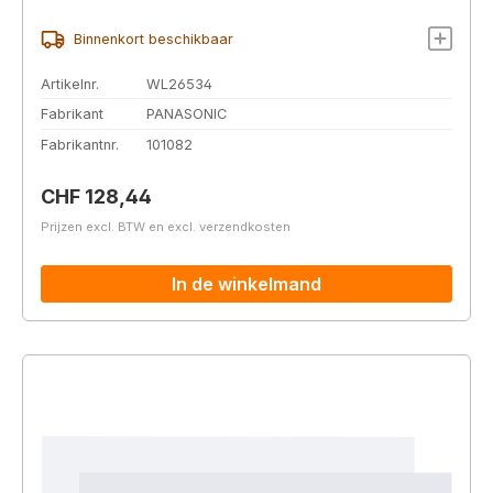
Binnenkort beschikbaar
Artikelnr.
WL26534
Fabrikant
PANASONIC
Fabrikantnr.
101082
Normale prijs:
CHF 128,44
Prijzen excl. BTW en excl. verzendkosten
In de winkelmand