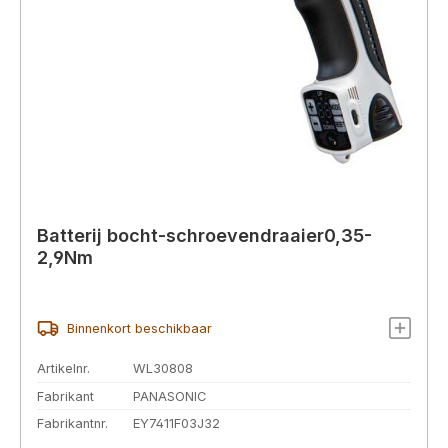
Batterij bocht-schroevendraaier0,35-
2,9Nm
Binnenkort beschikbaar
Artikelnr.
WL30808
Fabrikant
PANASONIC
Fabrikantnr.
EY7411F03J32