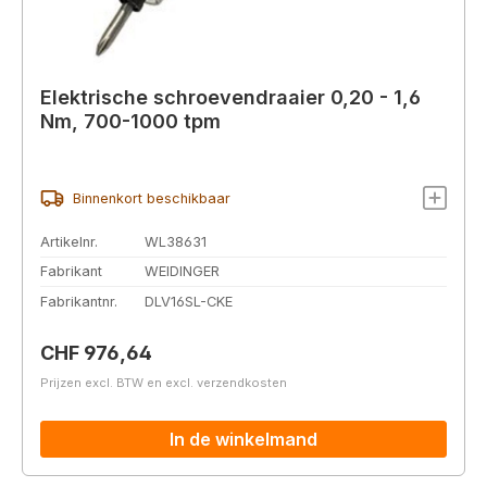
Elektrische schroevendraaier 0,20 - 1,6
Nm, 700-1000 tpm
Binnenkort beschikbaar
Artikelnr.
WL38631
Fabrikant
WEIDINGER
Fabrikantnr.
DLV16SL-CKE
Normale prijs:
CHF 976,64
Prijzen excl. BTW en excl. verzendkosten
In de winkelmand