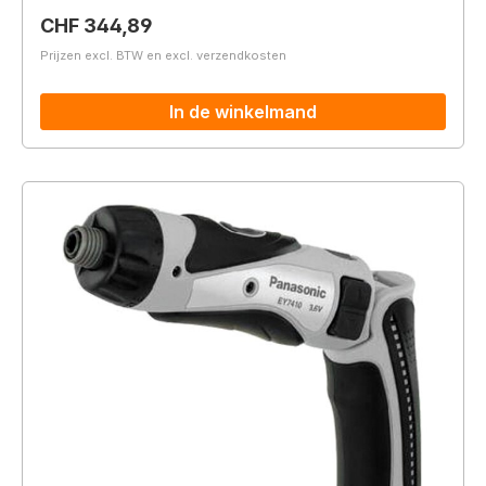
Normale prijs:
CHF 344,89
Prijzen excl. BTW en excl. verzendkosten
In de winkelmand