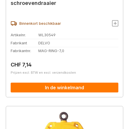
schroevendraaier
Binnenkort beschikbaar
Artikelnr.
WL30549
Fabrikant
DELVO
Fabrikantnr.
MAG-RING-7,0
Normale prijs:
CHF 7,14
Prijzen excl. BTW en excl. verzendkosten
In de winkelmand