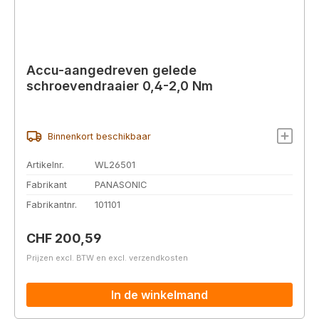
Accu-aangedreven gelede
schroevendraaier 0,4-2,0 Nm
Binnenkort beschikbaar
Artikelnr.
WL26501
Fabrikant
PANASONIC
Fabrikantnr.
101101
Normale prijs:
CHF 200,59
Prijzen excl. BTW en excl. verzendkosten
In de winkelmand