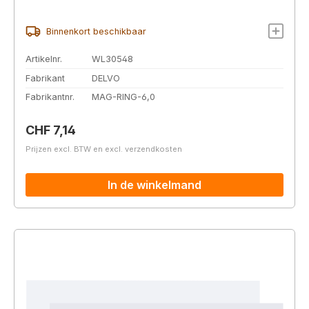
Binnenkort beschikbaar
Artikelnr.
WL30548
Fabrikant
DELVO
Fabrikantnr.
MAG-RING-6,0
Normale prijs:
CHF 7,14
Prijzen excl. BTW en excl. verzendkosten
In de winkelmand