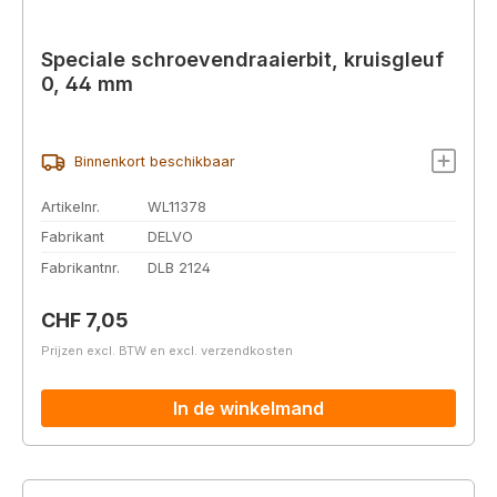
Speciale schroevendraaierbit, kruisgleuf
0, 44 mm
Binnenkort beschikbaar
Artikelnr.
WL11378
Fabrikant
DELVO
Fabrikantnr.
DLB 2124
Normale prijs:
CHF 7,05
Prijzen excl. BTW en excl. verzendkosten
In de winkelmand