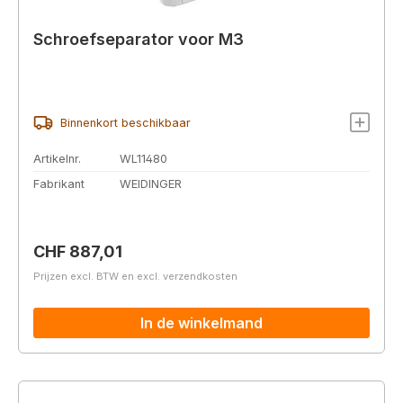
Schroefseparator voor M3
Binnenkort beschikbaar
Artikelnr.
WL11480
Fabrikant
WEIDINGER
Normale prijs:
CHF 887,01
Prijzen excl. BTW en excl. verzendkosten
In de winkelmand