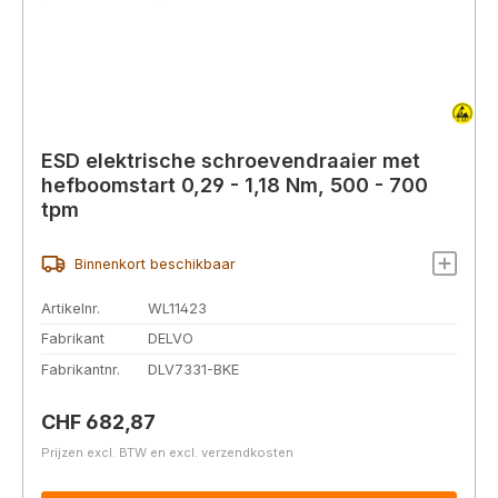
ESD elektrische schroevendraaier met
hefboomstart 0,29 - 1,18 Nm, 500 - 700
tpm
Binnenkort beschikbaar
Artikelnr.
WL11423
Fabrikant
DELVO
Fabrikantnr.
DLV7331-BKE
Normale prijs:
CHF 682,87
Prijzen excl. BTW en excl. verzendkosten