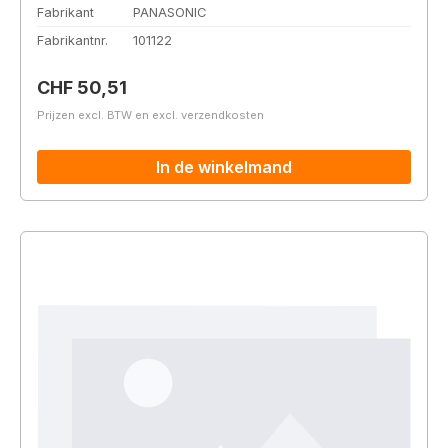
Fabrikant
PANASONIC
Fabrikantnr.
101122
Normale prijs:
CHF 50,51
Prijzen excl. BTW en excl. verzendkosten
In de winkelmand