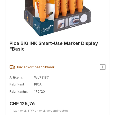
Pica BIG INK Smart-Use Marker Display
"Basic
Binnenkort beschikbaar
Artikelnr.
WL73187
Fabrikant
PICA
Fabrikantnr.
170/20
Normale prijs:
CHF 125,76
Prijzen excl. BTW en excl. verzendkosten