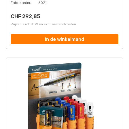
Fabrikantnr.
6021
Normale prijs:
CHF 292,85
Prijzen excl. BTW en excl. verzendkosten
In de winkelmand