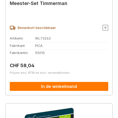
Meester-Set Timmerman
Binnenkort beschikbaar
Artikelnr.
WL73262
Fabrikant
PICA
Fabrikantnr.
55010
Normale prijs:
CHF 58,04
Prijzen excl. BTW en excl. verzendkosten
In de winkelmand