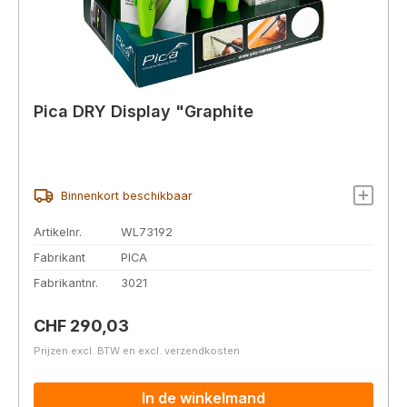
Pica DRY Display "Graphite
Binnenkort beschikbaar
Artikelnr.
WL73192
Fabrikant
PICA
Fabrikantnr.
3021
Normale prijs:
CHF 290,03
Prijzen excl. BTW en excl. verzendkosten
In de winkelmand