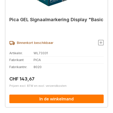
Pica GEL Signaalmarkering Display "Basic
Binnenkort beschikbaar
Artikelnr.
WL73331
Fabrikant
PICA
Fabrikantnr.
8020
Normale prijs:
CHF 143,67
Prijzen excl. BTW en excl. verzendkosten
In de winkelmand