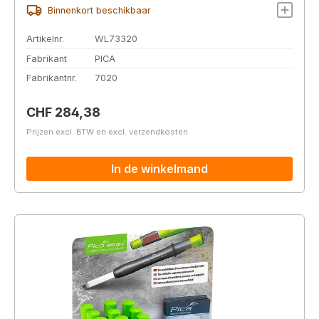
Binnenkort beschikbaar
Artikelnr.
WL73320
Fabrikant
PICA
Fabrikantnr.
7020
Normale prijs:
CHF 284,38
Prijzen excl. BTW en excl. verzendkosten
In de winkelmand