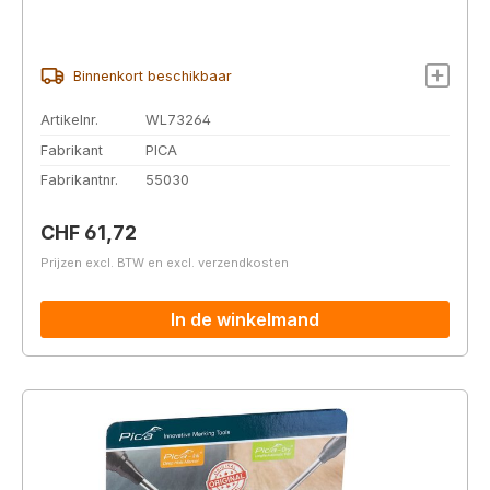
Binnenkort beschikbaar
Artikelnr.
WL73264
Fabrikant
PICA
Fabrikantnr.
55030
Normale prijs:
CHF 61,72
Prijzen excl. BTW en excl. verzendkosten
In de winkelmand