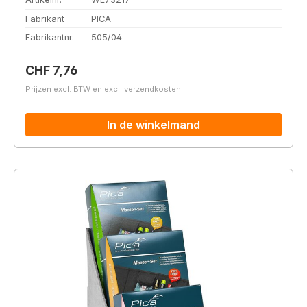
Fabrikant
PICA
Fabrikantnr.
505/04
Normale prijs:
CHF 7,76
Prijzen excl. BTW en excl. verzendkosten
In de winkelmand