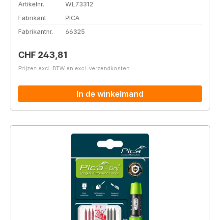
Artikelnr.
WL73312
Fabrikant
PICA
Fabrikantnr.
66325
Normale prijs:
CHF 243,81
Prijzen excl. BTW en excl. verzendkosten
In de winkelmand