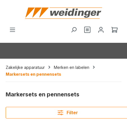
hoofdinhoud
Je hebt 0 items o
Wink
Zakelijke apparatuur
Merken en labelen
Markersets en pennensets
Markersets en pennensets
Filter