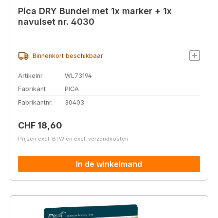
Pica DRY Bundel met 1x marker + 1x
navulset nr. 4030
Binnenkort beschikbaar
Artikelnr.
WL73194
Fabrikant
PICA
Fabrikantnr.
30403
Normale prijs:
CHF 18,60
Prijzen excl. BTW en excl. verzendkosten
In de winkelmand