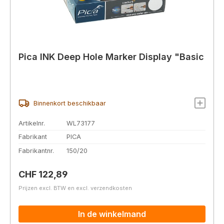
Pica INK Deep Hole Marker Display "Basic
Binnenkort beschikbaar
Artikelnr.
WL73177
Fabrikant
PICA
Fabrikantnr.
150/20
Normale prijs:
CHF 122,89
Prijzen excl. BTW en excl. verzendkosten
In de winkelmand