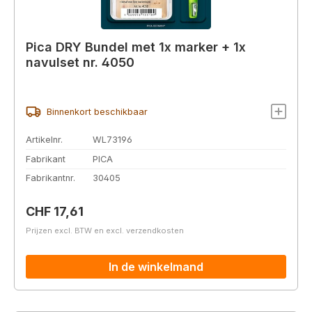
Pica DRY Bundel met 1x marker + 1x
navulset nr. 4050
Binnenkort beschikbaar
Artikelnr.
WL73196
Fabrikant
PICA
Fabrikantnr.
30405
Normale prijs:
CHF 17,61
Prijzen excl. BTW en excl. verzendkosten
In de winkelmand