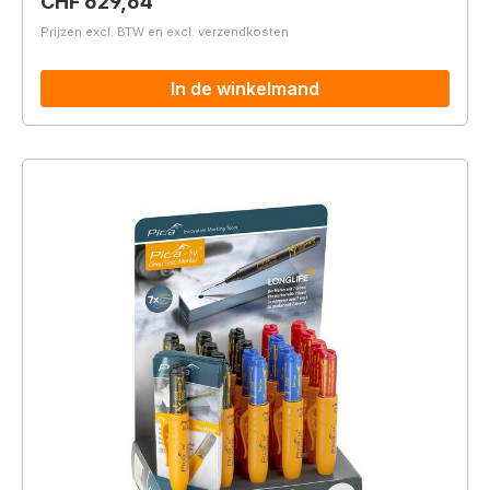
Normale prijs:
CHF 629,64
Prijzen excl. BTW en excl. verzendkosten
In de winkelmand