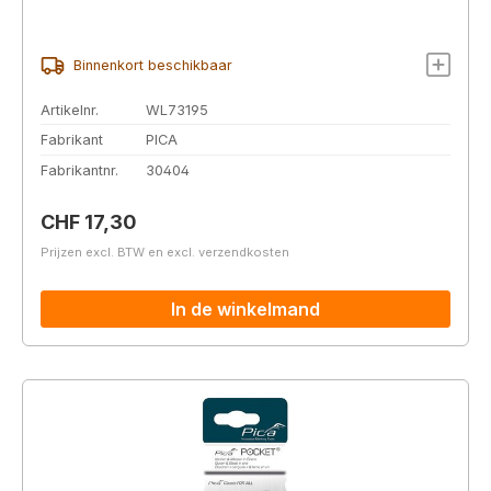
Binnenkort beschikbaar
Artikelnr.
WL73195
Fabrikant
PICA
Fabrikantnr.
30404
Normale prijs:
CHF 17,30
Prijzen excl. BTW en excl. verzendkosten
In de winkelmand