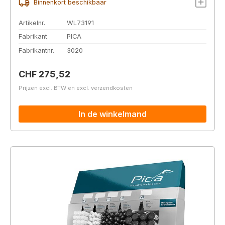
Binnenkort beschikbaar
Artikelnr.
WL73191
Fabrikant
PICA
Fabrikantnr.
3020
Normale prijs:
CHF 275,52
Prijzen excl. BTW en excl. verzendkosten
In de winkelmand