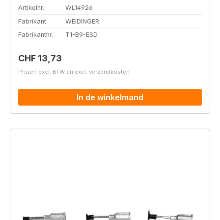
Artikelnr.
WL14926
Fabrikant
WEIDINGER
Fabrikantnr.
T1-B9-ESD
Normale prijs:
CHF 13,73
Prijzen excl. BTW en excl. verzendkosten
In de winkelmand