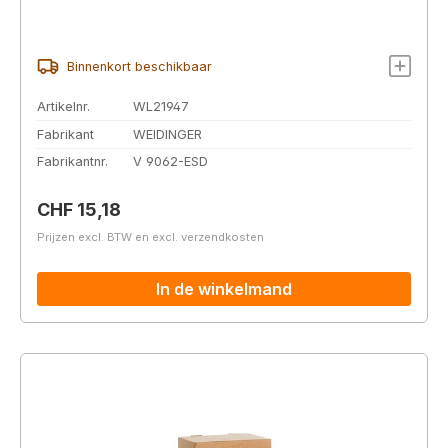
Binnenkort beschikbaar
Artikelnr.
WL21947
Fabrikant
WEIDINGER
Fabrikantnr.
V 9062-ESD
Normale prijs:
CHF 15,18
Prijzen excl. BTW en excl. verzendkosten
In de winkelmand