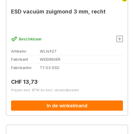
ESD vacuüm zuigmond 3 mm, recht
Beschikbaar
Artikelnr.
WL14927
Fabrikant
WEIDINGER
Fabrikantnr.
T1-S3-ESD
Normale prijs:
CHF 13,73
Prijzen excl. BTW en excl. verzendkosten
In de winkelmand