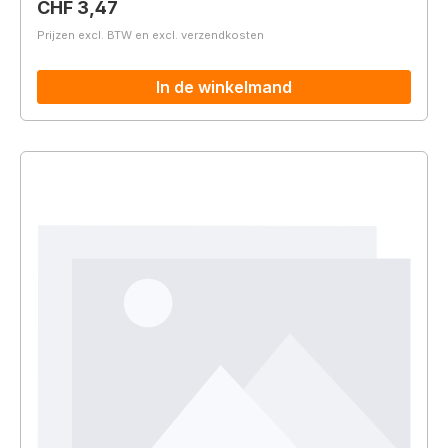
Normale prijs:
CHF 3,47
Prijzen excl. BTW en excl. verzendkosten
In de winkelmand