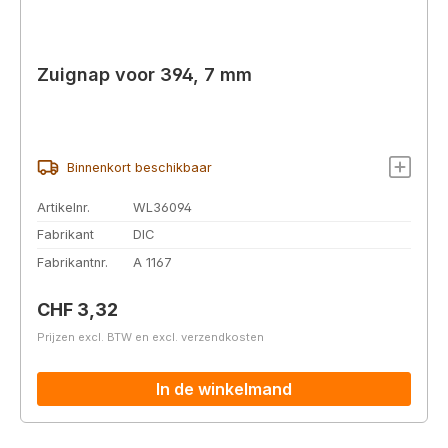
Zuignap voor 394, 7 mm
Binnenkort beschikbaar
Artikelnr.
WL36094
Fabrikant
DIC
Fabrikantnr.
A 1167
Normale prijs:
CHF 3,32
Prijzen excl. BTW en excl. verzendkosten
In de winkelmand