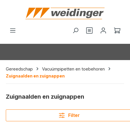
hoofdinhoud
Wink
Gereedschap
Vacuümpipetten en toebehoren
Zuignaalden en zuignappen
Zuignaalden en zuignappen
Filter