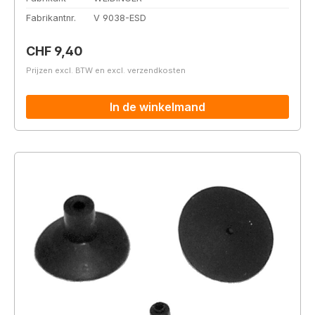
Fabrikantnr.
V 9038-ESD
Normale prijs:
CHF 9,40
Prijzen excl. BTW en excl. verzendkosten
In de winkelmand