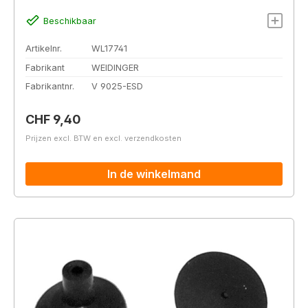
Beschikbaar
Artikelnr.
WL17741
Fabrikant
WEIDINGER
Fabrikantnr.
V 9025-ESD
Normale prijs:
CHF 9,40
Prijzen excl. BTW en excl. verzendkosten
In de winkelmand