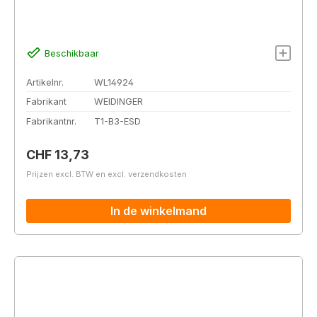
Beschikbaar
Artikelnr.
WL14924
Fabrikant
WEIDINGER
Fabrikantnr.
T1-B3-ESD
Normale prijs:
CHF 13,73
Prijzen excl. BTW en excl. verzendkosten
In de winkelmand