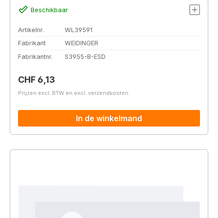
Beschikbaar
Artikelnr.
WL39591
Fabrikant
WEIDINGER
Fabrikantnr.
S3955-B-ESD
Normale prijs:
CHF 6,13
Prijzen excl. BTW en excl. verzendkosten
In de winkelmand