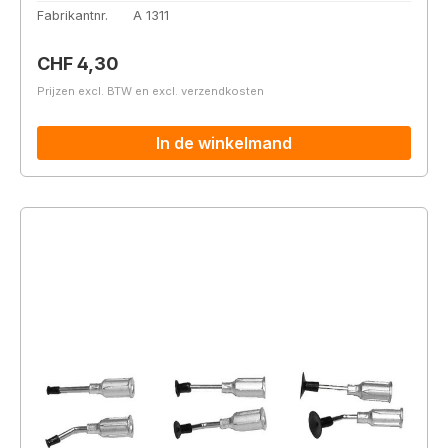
Fabrikantnr.
A 1311
Normale prijs:
CHF 4,30
Prijzen excl. BTW en excl. verzendkosten
In de winkelmand