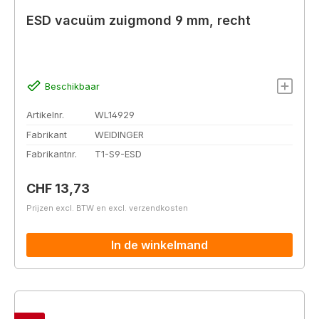
ESD vacuüm zuigmond 9 mm, recht
Beschikbaar
Artikelnr.
WL14929
Fabrikant
WEIDINGER
Fabrikantnr.
T1-S9-ESD
Normale prijs:
CHF 13,73
Prijzen excl. BTW en excl. verzendkosten
In de winkelmand