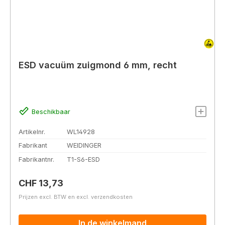
ESD vacuüm zuigmond 6 mm, recht
Beschikbaar
Artikelnr.
WL14928
Fabrikant
WEIDINGER
Fabrikantnr.
T1-S6-ESD
Normale prijs:
CHF 13,73
Prijzen excl. BTW en excl. verzendkosten
In de winkelmand