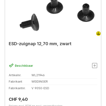
ESD-zuignap 12,70 mm, zwart
Beschikbaar
Artikelnr.
WL21946
Fabrikant
WEIDINGER
Fabrikantnr.
V 9050-ESD
Normale prijs:
CHF 9,40
Prijzen excl. BTW en excl. verzendkosten