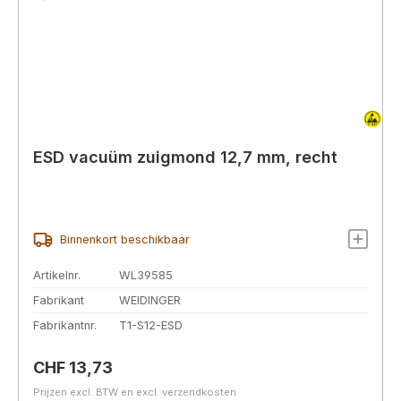
ESD vacuüm zuigmond 12,7 mm, recht
Binnenkort beschikbaar
Artikelnr.
WL39585
Fabrikant
WEIDINGER
Fabrikantnr.
T1-S12-ESD
Normale prijs:
CHF 13,73
Prijzen excl. BTW en excl. verzendkosten