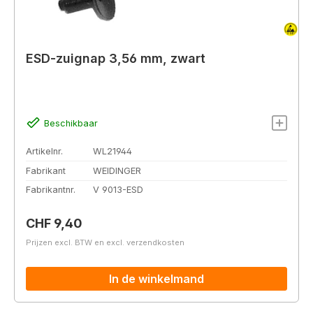
ESD-zuignap 3,56 mm, zwart
Beschikbaar
Artikelnr.
WL21944
Fabrikant
WEIDINGER
Fabrikantnr.
V 9013-ESD
Normale prijs:
CHF 9,40
Prijzen excl. BTW en excl. verzendkosten
In de winkelmand