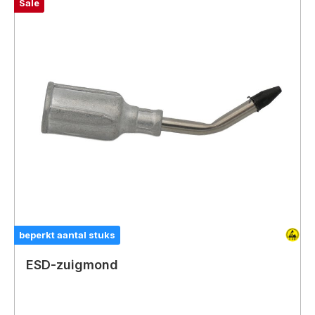
Sale
beperkt aantal stuks
ESD-zuigmond