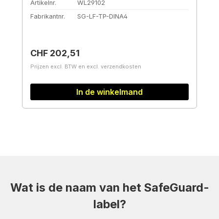
Artikelnr.
WL29102
Fabrikantnr.
SG-LF-TP-DINA4
Normale prijs:
CHF 202,51
Prijzen excl. BTW en excl. verzendkosten
In de winkelmand
Wat is de naam van het SafeGuard-
label?