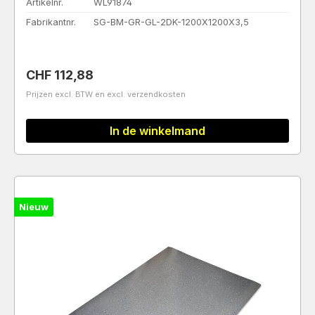
Artikelnr.
WL91874
Fabrikantnr.
SG-BM-GR-GL-2DK-1200X1200X3,5
Normale prijs:
CHF 112,88
Prijzen excl. BTW en excl. verzendkosten
In de winkelmand
Nieuw