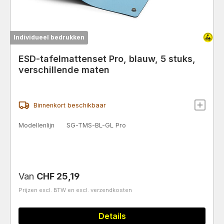
Individueel bedrukken
ESD-tafelmattenset Pro, blauw, 5 stuks,
verschillende maten
Binnenkort beschikbaar
Modellenlijn
SG-TMS-BL-GL Pro
Normale prijs:
Van
CHF 25,19
Prijzen excl. BTW en excl. verzendkosten
Details