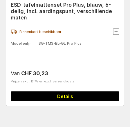
ESD-tafelmattenset Pro Plus, blauw, 6-
delig, incl. aardingspunt, verschillende
maten
Binnenkort beschikbaar
Modellenlijn
SG-TMS-BL-GL Pro Plus
Normale prijs:
Van
CHF 30,23
Prijzen excl. BTW en excl. verzendkosten
Details