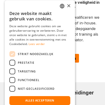
Wilt u ESD-risico's verminderen en de veiligheid in
×
uw productie verhogen?
Deze website maakt
GERMAN
Met onze praktische ESD-trainingen kwalificeren we
gebruik van cookies.
uw medewerkers direct in uw bedrijf of in-house.
ENGLISH
Deze website gebruikt cookies om uw
Onze ervaren ESD-experts brengen diepgaande
gebruikerservaring te verbeteren. Door
FRENCH
kennis over - van basis ESD-training tot training als
onze website te gebruiken, stemt u in met
ITALIAN
alle cookies in overeenstemming met ons
ESD-specialist of ESD-coördinator.
Cookiebeleid.
Lees verder
DUTCH
STRIKT NOODZAKELIJK
POLISH
ESD-trainingsprogramma
PRESTATIE
TARGETING
FUNCTIONEEL
NIET-GECLASSIFICEERD
Meld je nu aan voor de Weidinger
nieuwsbrief!
ALLES ACCEPTEREN