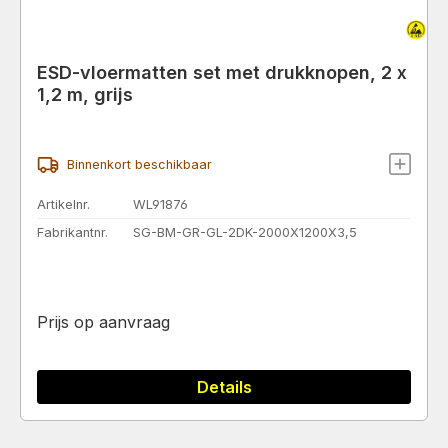
ESD-vloermatten set met drukknopen, 2 x
1,2 m, grijs
Binnenkort beschikbaar
Artikelnr.
WL91876
Fabrikantnr.
SG-BM-GR-GL-2DK-2000X1200X3,5
Prijs op aanvraag
Details