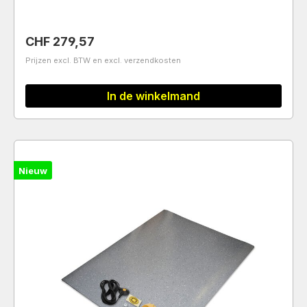
Normale prijs:
CHF 279,57
Prijzen excl. BTW en excl. verzendkosten
In de winkelmand
Nieuw