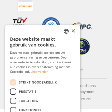
×
Deze website maakt
GERMAN
gebruik van cookies.
ENGLISH
Deze website gebruikt cookies om uw
gebruikerservaring te verbeteren. Door
FRENCH
onze website te gebruiken, stemt u in met
ITALIAN
alle cookies in overeenstemming met ons
Cookiebeleid.
Lees verder
DUTCH
STRIKT NOODZAKELIJK
POLISH
Legal notice
General terms and conditions
PRESTATIE
Privacy policy
Shipping and payment
© 2026 Weidinger GmbH, All Rights Reserved
TARGETING
FUNCTIONEEL