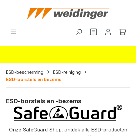
hoofdinhoud
Je hebt 0 items o
Wink
ESD-bescherming
ESD-reiniging
ESD-borstels en bezems
ESD-borstels en -bezems
Onze SafeGuard Shop: ontdek alle ESD-producten