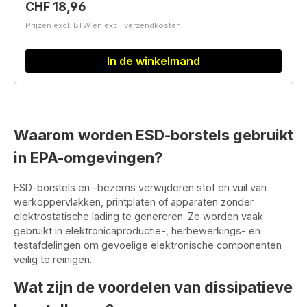
Normale prijs:
CHF 18,96
Prijzen excl. BTW en excl. verzendkosten
In de winkelmand
Waarom worden ESD-borstels gebruikt
in EPA-omgevingen?
ESD-borstels en -bezems verwijderen stof en vuil van
werkoppervlakken, printplaten of apparaten zonder
elektrostatische lading te genereren. Ze worden vaak
gebruikt in elektronicaproductie-, herbewerkings- en
testafdelingen om gevoelige elektronische componenten
veilig te reinigen.
Wat zijn de voordelen van dissipatieve