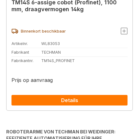
TM14S 6-assige cobot (Profinet), 1100
mm, draagvermogen 14kg
Binnenkort beschikbaar
Artikelnr.
WL83053
Fabrikant
TECHMAN
Fabrikantnr.
TM14S_PROFINET
Prijs op aanvraag
Details
ROBOTERARME VON TECHMAN BEI WEIDINGER:
EFFIZIENTE AUTOMATISIERUNG FÜR IHRE